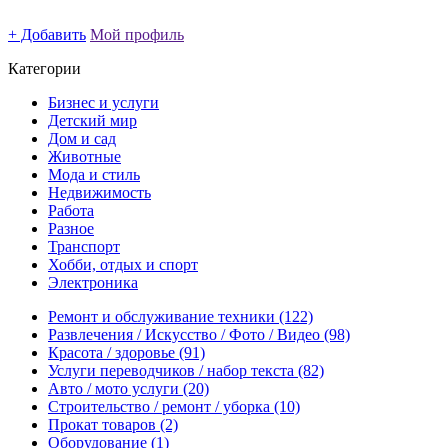
+ Добавить
Мой профиль
Категории
Бизнес и услуги
Детский мир
Дом и сад
Животные
Мода и стиль
Недвижимость
Работа
Разное
Транспорт
Хобби, отдых и спорт
Электроника
Ремонт и обслуживание техники
(122)
Развлечения / Искусство / Фото / Видео
(98)
Красота / здоровье
(91)
Услуги переводчиков / набор текста
(82)
Авто / мото услуги
(20)
Строительство / ремонт / уборка
(10)
Прокат товаров
(2)
Оборудование
(1)