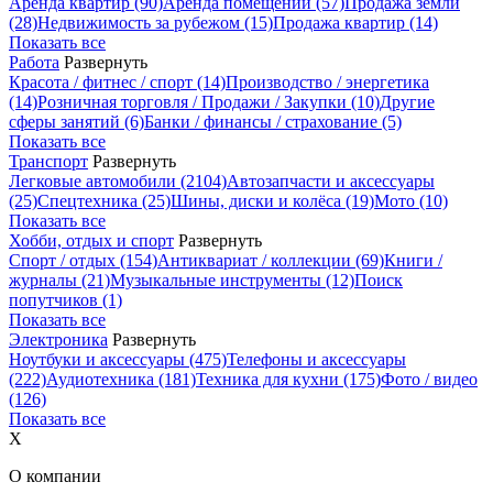
Аренда квартир
(90)
Аренда помещений
(57)
Продажа земли
(28)
Недвижимость за рубежом
(15)
Продажа квартир
(14)
Показать все
Работа
Развернуть
Красота / фитнес / спорт
(14)
Производство / энергетика
(14)
Розничная торговля / Продажи / Закупки
(10)
Другие
сферы занятий
(6)
Банки / финансы / страхование
(5)
Показать все
Транспорт
Развернуть
Легковые автомобили
(2104)
Автозапчасти и аксессуары
(25)
Спецтехника
(25)
Шины, диски и колёса
(19)
Мото
(10)
Показать все
Хобби, отдых и спорт
Развернуть
Спорт / отдых
(154)
Антиквариат / коллекции
(69)
Книги /
журналы
(21)
Музыкальные инструменты
(12)
Поиск
попутчиков
(1)
Показать все
Электроника
Развернуть
Ноутбуки и аксессуары
(475)
Телефоны и аксессуары
(222)
Аудиотехника
(181)
Техника для кухни
(175)
Фото / видео
(126)
Показать все
X
О компании