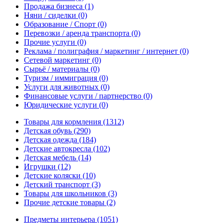
Продажа бизнеса
(1)
Няни / сиделки
(0)
Образование / Спорт
(0)
Перевозки / аренда транспорта
(0)
Прочие услуги
(0)
Реклама / полиграфия / маркетинг / интернет
(0)
Сетевой маркетинг
(0)
Сырьё / материалы
(0)
Туризм / иммиграция
(0)
Услуги для животных
(0)
Финансовые услуги / партнерство
(0)
Юридические услуги
(0)
Товары для кормления
(1312)
Детская обувь
(290)
Детская одежда
(184)
Детские автокресла
(102)
Детская мебель
(14)
Игрушки
(12)
Детские коляски
(10)
Детский транспорт
(3)
Товары для школьников
(3)
Прочие детские товары
(2)
Предметы интерьера
(1051)