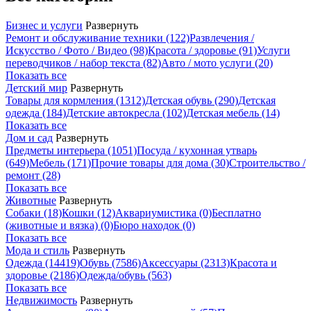
Бизнес и услуги
Развернуть
Ремонт и обслуживание техники
(122)
Развлечения /
Искусство / Фото / Видео
(98)
Красота / здоровье
(91)
Услуги
переводчиков / набор текста
(82)
Авто / мото услуги
(20)
Показать все
Детский мир
Развернуть
Товары для кормления
(1312)
Детская обувь
(290)
Детская
одежда
(184)
Детские автокресла
(102)
Детская мебель
(14)
Показать все
Дом и сад
Развернуть
Предметы интерьера
(1051)
Посуда / кухонная утварь
(649)
Мебель
(171)
Прочие товары для дома
(30)
Строительство /
ремонт
(28)
Показать все
Животные
Развернуть
Собаки
(18)
Кошки
(12)
Аквариумистика
(0)
Бесплатно
(животные и вязка)
(0)
Бюро находок
(0)
Показать все
Мода и стиль
Развернуть
Одежда
(14419)
Обувь
(7586)
Аксессуары
(2313)
Красота и
здоровье
(2186)
Одежда/обувь
(563)
Показать все
Недвижимость
Развернуть