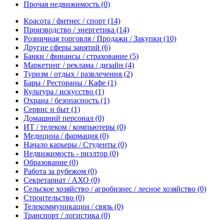
Прочая недвижимость
(0)
Красота / фитнес / спорт
(14)
Производство / энергетика
(14)
Розничная торговля / Продажи / Закупки
(10)
Другие сферы занятий
(6)
Банки / финансы / страхование
(5)
Маркетинг / реклама / дизайн
(4)
Туризм / отдых / развлечения
(2)
Бары / Рестораны / Кафе
(1)
Культура / искусство
(1)
Охрана / безопасность
(1)
Сервис и быт
(1)
Домашний персонал
(0)
ИТ / телеком / компьютеры
(0)
Медицина / фармация
(0)
Начало карьеры / Студенты
(0)
Недвижимость - риэлтор
(0)
Образование
(0)
Работа за рубежом
(0)
Секретариат / АХО
(0)
Сельское хозяйство / агробизнес / лесное хозяйство
(0)
Строительство
(0)
Телекоммуникации / связь
(0)
Транспорт / логистика
(0)