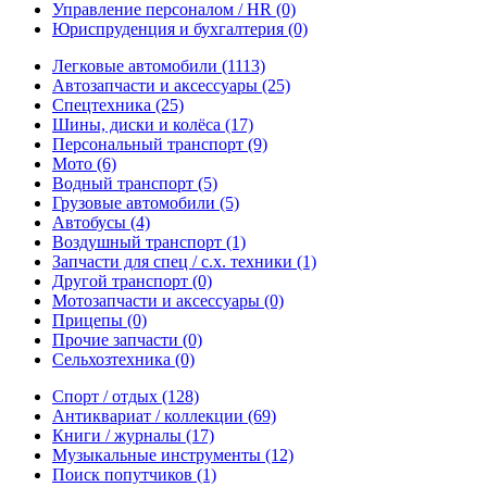
Управление персоналом / HR
(0)
Юриспруденция и бухгалтерия
(0)
Легковые автомобили
(1113)
Автозапчасти и аксессуары
(25)
Спецтехника
(25)
Шины, диски и колёса
(17)
Персональный транспорт
(9)
Мото
(6)
Водный транспорт
(5)
Грузовые автомобили
(5)
Автобусы
(4)
Воздушный транспорт
(1)
Запчасти для спец / с.х. техники
(1)
Другой транспорт
(0)
Мотозапчасти и аксессуары
(0)
Прицепы
(0)
Прочие запчасти
(0)
Сельхозтехника
(0)
Спорт / отдых
(128)
Антиквариат / коллекции
(69)
Книги / журналы
(17)
Музыкальные инструменты
(12)
Поиск попутчиков
(1)