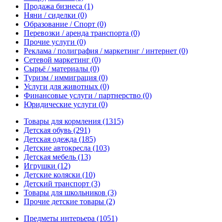
Продажа бизнеса
(1)
Няни / сиделки
(0)
Образование / Спорт
(0)
Перевозки / аренда транспорта
(0)
Прочие услуги
(0)
Реклама / полиграфия / маркетинг / интернет
(0)
Сетевой маркетинг
(0)
Сырьё / материалы
(0)
Туризм / иммиграция
(0)
Услуги для животных
(0)
Финансовые услуги / партнерство
(0)
Юридические услуги
(0)
Товары для кормления
(1315)
Детская обувь
(291)
Детская одежда
(185)
Детские автокресла
(103)
Детская мебель
(13)
Игрушки
(12)
Детские коляски
(10)
Детский транспорт
(3)
Товары для школьников
(3)
Прочие детские товары
(2)
Предметы интерьера
(1051)