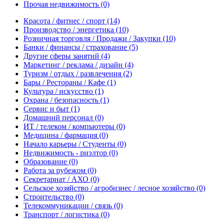
Прочая недвижимость
(0)
Красота / фитнес / спорт
(14)
Производство / энергетика
(10)
Розничная торговля / Продажи / Закупки
(10)
Банки / финансы / страхование
(5)
Другие сферы занятий
(4)
Маркетинг / реклама / дизайн
(4)
Туризм / отдых / развлечения
(2)
Бары / Рестораны / Кафе
(1)
Культура / искусство
(1)
Охрана / безопасность
(1)
Сервис и быт
(1)
Домашний персонал
(0)
ИТ / телеком / компьютеры
(0)
Медицина / фармация
(0)
Начало карьеры / Студенты
(0)
Недвижимость - риэлтор
(0)
Образование
(0)
Работа за рубежом
(0)
Секретариат / АХО
(0)
Сельское хозяйство / агробизнес / лесное хозяйство
(0)
Строительство
(0)
Телекоммуникации / связь
(0)
Транспорт / логистика
(0)