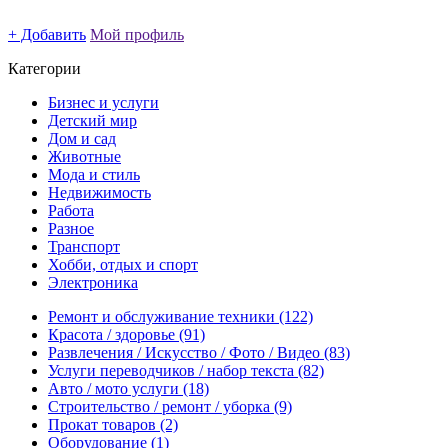
+ Добавить
Мой профиль
Категории
Бизнес и услуги
Детский мир
Дом и сад
Животные
Мода и стиль
Недвижимость
Работа
Разное
Транспорт
Хобби, отдых и спорт
Электроника
Ремонт и обслуживание техники
(122)
Красота / здоровье
(91)
Развлечения / Искусство / Фото / Видео
(83)
Услуги переводчиков / набор текста
(82)
Авто / мото услуги
(18)
Строительство / ремонт / уборка
(9)
Прокат товаров
(2)
Оборудование
(1)