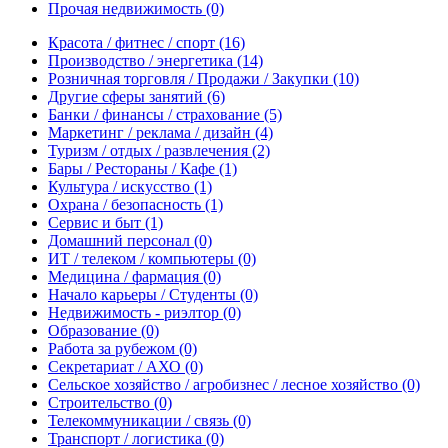
Прочая недвижимость
(0)
Красота / фитнес / спорт
(16)
Производство / энергетика
(14)
Розничная торговля / Продажи / Закупки
(10)
Другие сферы занятий
(6)
Банки / финансы / страхование
(5)
Маркетинг / реклама / дизайн
(4)
Туризм / отдых / развлечения
(2)
Бары / Рестораны / Кафе
(1)
Культура / искусство
(1)
Охрана / безопасность
(1)
Сервис и быт
(1)
Домашний персонал
(0)
ИТ / телеком / компьютеры
(0)
Медицина / фармация
(0)
Начало карьеры / Студенты
(0)
Недвижимость - риэлтор
(0)
Образование
(0)
Работа за рубежом
(0)
Секретариат / АХО
(0)
Сельское хозяйство / агробизнес / лесное хозяйство
(0)
Строительство
(0)
Телекоммуникации / связь
(0)
Транспорт / логистика
(0)