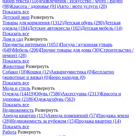
набор текста
(116)
Развлечения / Искусство / Фото / Видео
(98)
Красота / здоровье
(91)
Авто / мото услуги
(20)
Показать все
Детский мир
Развернуть
Товары для кормления
(1312)
Детская обувь
(290)
Детская
одежда
(184)
Детские автокресла
(102)
Детская мебель
(14)
Показать все
Дом и сад
Развернуть
Предметы интерьера
(1051)
Посуда / кухонная утварь
(649)
Мебель
(206)
Прочие товары для дома
(30)
Строительство /
ремонт
(28)
Показать все
Животные
Развернуть
Собаки
(18)
Кошки
(12)
Аквариумистика
(0)
Бесплатно
(животные и вязка)
(0)
Бюро находок
(0)
Показать все
Мода и стиль
Развернуть
Одежда
(14419)
Обувь
(7586)
Аксессуары
(2313)
Красота и
здоровье
(2186)
Одежда/обувь
(563)
Показать все
Недвижимость
Развернуть
Аренда квартир
(113)
Аренда помещений
(57)
Продажа земли
(28)
Недвижимость за рубежом
(15)
Продажа квартир
(14)
Показать все
Работа
Развернуть