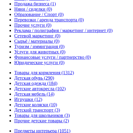
Продажа бизнеса
(1)
Няни / сиделки
(0)
Образование / Спорт
(0)
Перевозки / аренда транспорта
(0)
Прочие услуги
(0)
Реклама / полиграфия / маркетинг / интернет
(0)
Сетевой маркетинг
(0)
Сырьё / материалы
(0)
Туризм / иммиграция
(0)
Услуги для животных
(0)
Финансовые услуги / партнерство
(0)
Юридические услуги
(0)
Товары для кормления
(1312)
Детская обувь
(290)
Детская одежда
(184)
Детские автокресла
(102)
Детская мебель
(14)
Игрушки
(12)
Детские коляски
(10)
Детский транспорт
(3)
Товары для школьников
(3)
Прочие детские товары
(2)
Предметы интерьера
(1051)