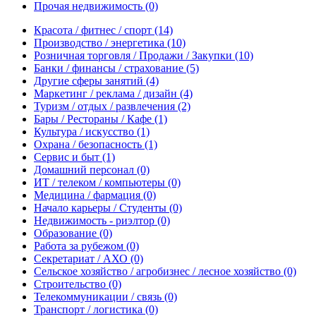
Прочая недвижимость
(0)
Красота / фитнес / спорт
(14)
Производство / энергетика
(10)
Розничная торговля / Продажи / Закупки
(10)
Банки / финансы / страхование
(5)
Другие сферы занятий
(4)
Маркетинг / реклама / дизайн
(4)
Туризм / отдых / развлечения
(2)
Бары / Рестораны / Кафе
(1)
Культура / искусство
(1)
Охрана / безопасность
(1)
Сервис и быт
(1)
Домашний персонал
(0)
ИТ / телеком / компьютеры
(0)
Медицина / фармация
(0)
Начало карьеры / Студенты
(0)
Недвижимость - риэлтор
(0)
Образование
(0)
Работа за рубежом
(0)
Секретариат / АХО
(0)
Сельское хозяйство / агробизнес / лесное хозяйство
(0)
Строительство
(0)
Телекоммуникации / связь
(0)
Транспорт / логистика
(0)