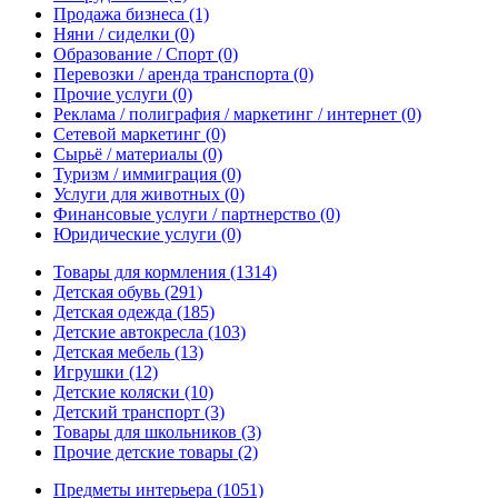
Продажа бизнеса
(1)
Няни / сиделки
(0)
Образование / Спорт
(0)
Перевозки / аренда транспорта
(0)
Прочие услуги
(0)
Реклама / полиграфия / маркетинг / интернет
(0)
Сетевой маркетинг
(0)
Сырьё / материалы
(0)
Туризм / иммиграция
(0)
Услуги для животных
(0)
Финансовые услуги / партнерство
(0)
Юридические услуги
(0)
Товары для кормления
(1314)
Детская обувь
(291)
Детская одежда
(185)
Детские автокресла
(103)
Детская мебель
(13)
Игрушки
(12)
Детские коляски
(10)
Детский транспорт
(3)
Товары для школьников
(3)
Прочие детские товары
(2)
Предметы интерьера
(1051)