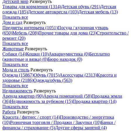
Детский мир
Развернуть
Товары для кормления
(1314)
Детская обувь
(291)
Детская
одежда
(185)
Детские автокресла
(103)
Детская мебель
(13)
Показать все
Дом и сад
Развернуть
Предметы интерьера
(1051)
Посуда / кухонная утварь
(650)
Мебель
(208)
Прочие товары для дома
(23)
Строительство /
ремонт
(20)
Показать все
Животные
Развернуть
Собаки
(14)
Кошки
(10)
Аквариумистика
(0)
Бесплатно
(животные и вязка)
(0)
Бюро находок
(0)
Показать все
Мода и стиль
Развернуть
Одежда
(15867)
Обувь
(7015)
Аксессуары
(2313)
Красота и
здоровье
(2186)
Одежда/обувь
(563)
Показать все
Недвижимость
Развернуть
Аренда квартир
(90)
Аренда помещений
(58)
Продажа земли
(36)
Недвижимость за рубежом
(15)
Продажа квартир
(14)
Показать все
Работа
Развернуть
Красота / фитнес / спорт
(14)
Производство / энергетика
(10)
Розничная торговля / Продажи / Закупки
(10)
Банки /
финансы / страхование
(5)
Другие сферы занятий
(4)