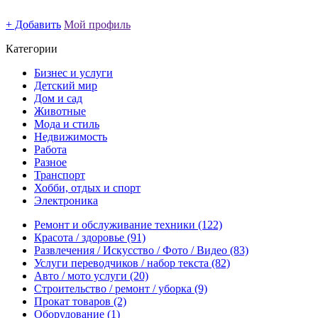
+ Добавить
Мой профиль
Категории
Бизнес и услуги
Детский мир
Дом и сад
Животные
Мода и стиль
Недвижимость
Работа
Разное
Транспорт
Хобби, отдых и спорт
Электроника
Ремонт и обслуживание техники
(122)
Красота / здоровье
(91)
Развлечения / Искусство / Фото / Видео
(83)
Услуги переводчиков / набор текста
(82)
Авто / мото услуги
(20)
Строительство / ремонт / уборка
(9)
Прокат товаров
(2)
Оборудование
(1)