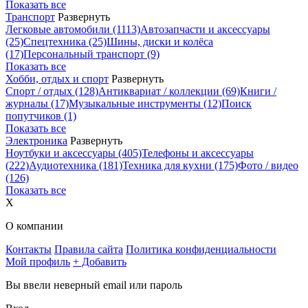
Показать все
Транспорт
Развернуть
Легковые автомобили
(1113)
Автозапчасти и аксессуары
(25)
Спецтехника
(25)
Шины, диски и колёса
(17)
Персональный транспорт
(9)
Показать все
Хобби, отдых и спорт
Развернуть
Спорт / отдых
(128)
Антиквариат / коллекции
(69)
Книги /
журналы
(17)
Музыкальные инструменты
(12)
Поиск
попутчиков
(1)
Показать все
Электроника
Развернуть
Ноутбуки и аксессуары
(405)
Телефоны и аксессуары
(222)
Аудиотехника
(181)
Техника для кухни
(175)
Фото / видео
(126)
Показать все
X
О компании
Контакты
Правила сайта
Политика конфиденциальности
Мой профиль
+ Добавить
Вы ввели неверный email или пароль