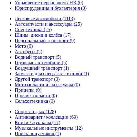
Управление персоналом / HR
(0)
Юриспруденция и бухгалтерия
(0)
Легковые автомобили
(1113)
Автозапчасти и аксессуары
(25)
Спецтехника
(25)
Шины, диски и колёса
(17)
Персональный транспорт
(9)
Мото
(6)
Автобусы
(5)
Водный транспорт
(5)
Грузовые автомобили
(5)
Воздушный транспорт
(1)
Запчасти для спец / с.х. техники
(1)
Другой транспорт
(0)
Мотозапчасти и аксессуары
(0)
Прицепы
(0)
Прочие запчасти
(0)
Сельхозтехника
(0)
Спорт / отдых
(128)
Антиквариат / коллекции
(69)
Книги / журналы
(17)
Музыкальные инструменты
(12)
Поиск попутчиков
(1)