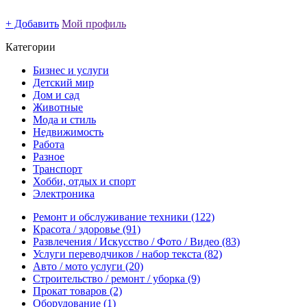
+ Добавить
Мой профиль
Категории
Бизнес и услуги
Детский мир
Дом и сад
Животные
Мода и стиль
Недвижимость
Работа
Разное
Транспорт
Хобби, отдых и спорт
Электроника
Ремонт и обслуживание техники
(122)
Красота / здоровье
(91)
Развлечения / Искусство / Фото / Видео
(83)
Услуги переводчиков / набор текста
(82)
Авто / мото услуги
(20)
Строительство / ремонт / уборка
(9)
Прокат товаров
(2)
Оборудование
(1)