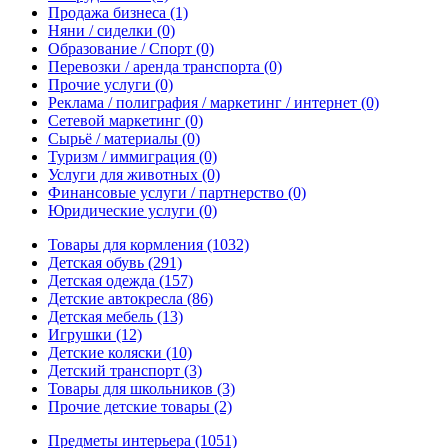
Продажа бизнеса
(1)
Няни / сиделки
(0)
Образование / Спорт
(0)
Перевозки / аренда транспорта
(0)
Прочие услуги
(0)
Реклама / полиграфия / маркетинг / интернет
(0)
Сетевой маркетинг
(0)
Сырьё / материалы
(0)
Туризм / иммиграция
(0)
Услуги для животных
(0)
Финансовые услуги / партнерство
(0)
Юридические услуги
(0)
Товары для кормления
(1032)
Детская обувь
(291)
Детская одежда
(157)
Детские автокресла
(86)
Детская мебель
(13)
Игрушки
(12)
Детские коляски
(10)
Детский транспорт
(3)
Товары для школьников
(3)
Прочие детские товары
(2)
Предметы интерьера
(1051)