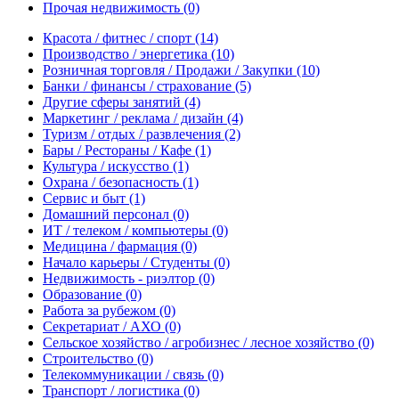
Прочая недвижимость
(0)
Красота / фитнес / спорт
(14)
Производство / энергетика
(10)
Розничная торговля / Продажи / Закупки
(10)
Банки / финансы / страхование
(5)
Другие сферы занятий
(4)
Маркетинг / реклама / дизайн
(4)
Туризм / отдых / развлечения
(2)
Бары / Рестораны / Кафе
(1)
Культура / искусство
(1)
Охрана / безопасность
(1)
Сервис и быт
(1)
Домашний персонал
(0)
ИТ / телеком / компьютеры
(0)
Медицина / фармация
(0)
Начало карьеры / Студенты
(0)
Недвижимость - риэлтор
(0)
Образование
(0)
Работа за рубежом
(0)
Секретариат / АХО
(0)
Сельское хозяйство / агробизнес / лесное хозяйство
(0)
Строительство
(0)
Телекоммуникации / связь
(0)
Транспорт / логистика
(0)