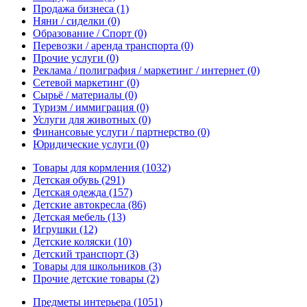
Продажа бизнеса
(1)
Няни / сиделки
(0)
Образование / Спорт
(0)
Перевозки / аренда транспорта
(0)
Прочие услуги
(0)
Реклама / полиграфия / маркетинг / интернет
(0)
Сетевой маркетинг
(0)
Сырьё / материалы
(0)
Туризм / иммиграция
(0)
Услуги для животных
(0)
Финансовые услуги / партнерство
(0)
Юридические услуги
(0)
Товары для кормления
(1032)
Детская обувь
(291)
Детская одежда
(157)
Детские автокресла
(86)
Детская мебель
(13)
Игрушки
(12)
Детские коляски
(10)
Детский транспорт
(3)
Товары для школьников
(3)
Прочие детские товары
(2)
Предметы интерьера
(1051)