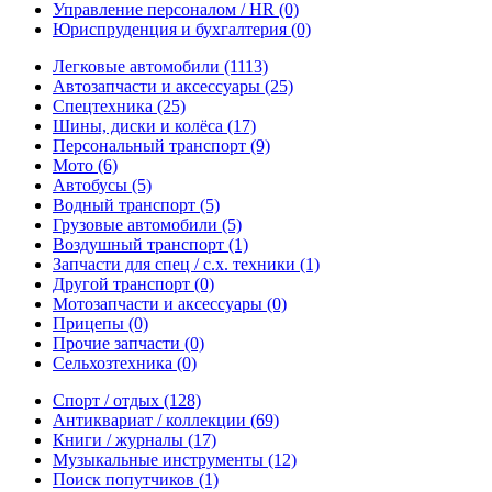
Управление персоналом / HR
(0)
Юриспруденция и бухгалтерия
(0)
Легковые автомобили
(1113)
Автозапчасти и аксессуары
(25)
Спецтехника
(25)
Шины, диски и колёса
(17)
Персональный транспорт
(9)
Мото
(6)
Автобусы
(5)
Водный транспорт
(5)
Грузовые автомобили
(5)
Воздушный транспорт
(1)
Запчасти для спец / с.х. техники
(1)
Другой транспорт
(0)
Мотозапчасти и аксессуары
(0)
Прицепы
(0)
Прочие запчасти
(0)
Сельхозтехника
(0)
Спорт / отдых
(128)
Антиквариат / коллекции
(69)
Книги / журналы
(17)
Музыкальные инструменты
(12)
Поиск попутчиков
(1)