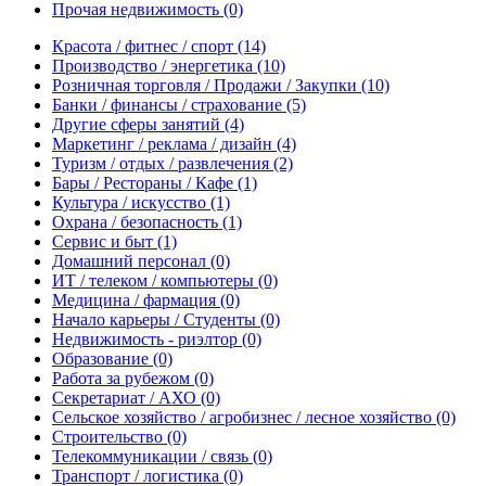
Прочая недвижимость
(0)
Красота / фитнес / спорт
(14)
Производство / энергетика
(10)
Розничная торговля / Продажи / Закупки
(10)
Банки / финансы / страхование
(5)
Другие сферы занятий
(4)
Маркетинг / реклама / дизайн
(4)
Туризм / отдых / развлечения
(2)
Бары / Рестораны / Кафе
(1)
Культура / искусство
(1)
Охрана / безопасность
(1)
Сервис и быт
(1)
Домашний персонал
(0)
ИТ / телеком / компьютеры
(0)
Медицина / фармация
(0)
Начало карьеры / Студенты
(0)
Недвижимость - риэлтор
(0)
Образование
(0)
Работа за рубежом
(0)
Секретариат / АХО
(0)
Сельское хозяйство / агробизнес / лесное хозяйство
(0)
Строительство
(0)
Телекоммуникации / связь
(0)
Транспорт / логистика
(0)