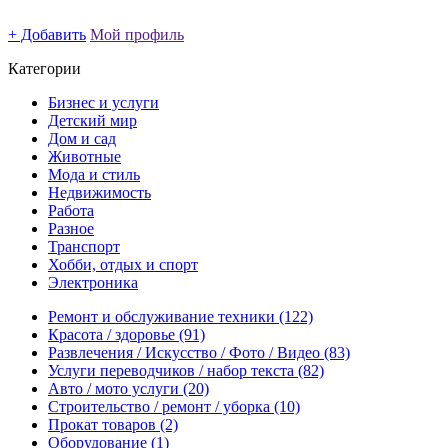
+ Добавить
Мой профиль
Категории
Бизнес и услуги
Детский мир
Дом и сад
Животные
Мода и стиль
Недвижимость
Работа
Разное
Транспорт
Хобби, отдых и спорт
Электроника
Ремонт и обслуживание техники
(122)
Красота / здоровье
(91)
Развлечения / Искусство / Фото / Видео
(83)
Услуги переводчиков / набор текста
(82)
Авто / мото услуги
(20)
Строительство / ремонт / уборка
(10)
Прокат товаров
(2)
Оборудование
(1)