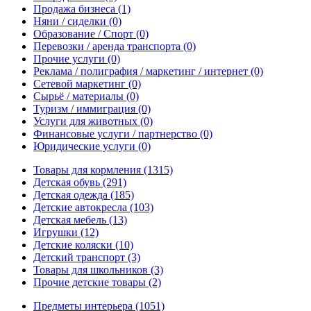
Продажа бизнеса
(1)
Няни / сиделки
(0)
Образование / Спорт
(0)
Перевозки / аренда транспорта
(0)
Прочие услуги
(0)
Реклама / полиграфия / маркетинг / интернет
(0)
Сетевой маркетинг
(0)
Сырьё / материалы
(0)
Туризм / иммиграция
(0)
Услуги для животных
(0)
Финансовые услуги / партнерство
(0)
Юридические услуги
(0)
Товары для кормления
(1315)
Детская обувь
(291)
Детская одежда
(185)
Детские автокресла
(103)
Детская мебель
(13)
Игрушки
(12)
Детские коляски
(10)
Детский транспорт
(3)
Товары для школьников
(3)
Прочие детские товары
(2)
Предметы интерьера
(1051)