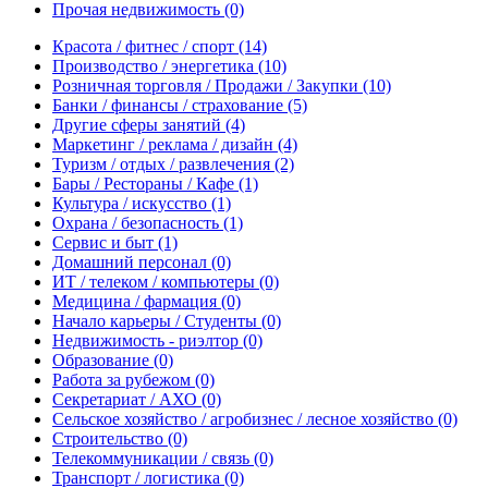
Прочая недвижимость
(0)
Красота / фитнес / спорт
(14)
Производство / энергетика
(10)
Розничная торговля / Продажи / Закупки
(10)
Банки / финансы / страхование
(5)
Другие сферы занятий
(4)
Маркетинг / реклама / дизайн
(4)
Туризм / отдых / развлечения
(2)
Бары / Рестораны / Кафе
(1)
Культура / искусство
(1)
Охрана / безопасность
(1)
Сервис и быт
(1)
Домашний персонал
(0)
ИТ / телеком / компьютеры
(0)
Медицина / фармация
(0)
Начало карьеры / Студенты
(0)
Недвижимость - риэлтор
(0)
Образование
(0)
Работа за рубежом
(0)
Секретариат / АХО
(0)
Сельское хозяйство / агробизнес / лесное хозяйство
(0)
Строительство
(0)
Телекоммуникации / связь
(0)
Транспорт / логистика
(0)