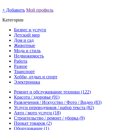
+ Добавить
Мой профиль
Категории
Бизнес и услуги
Детский мир
Дом и сад
Животные
Мода и стиль
Недвижимость
Работа
Разное
Транспорт
Хобби, отдых и спорт
Электроника
Ремонт и обслуживание техники
(122)
Красота / здоровье
(91)
Развлечения / Искусство / Фото / Видео
(83)
Услуги переводчиков / набор текста
(82)
Авто / мото услуги
(18)
Строительство / ремонт / уборка
(9)
Прокат товаров
(2)
Оборудование
(1)