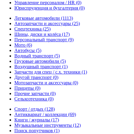
Управление персоналом / HR
(0)
Юриспруденция и бухгалтерия
(0)
Легковые автомобили
(1113)
Автозапчасти и аксессуары
(25)
Спецтехника
(25)
Шины, диски и колёса
(17)
Персональный транспорт
(9)
Мото
(6)
Автобусы
(5)
Водный транспорт
(5)
Грузовые автомобили
(5)
Воздушный транспорт
(1)
Запчасти для спец / с.х. техники
(1)
Другой транспорт
(0)
Мотозапчасти и аксессуары
(0)
Прицепы
(0)
Прочие запчасти
(0)
Сельхозтехника
(0)
Спорт / отдых
(128)
Антиквариат / коллекции
(69)
Книги / журналы
(17)
Музыкальные инструменты
(12)
Поиск попутчиков
(1)