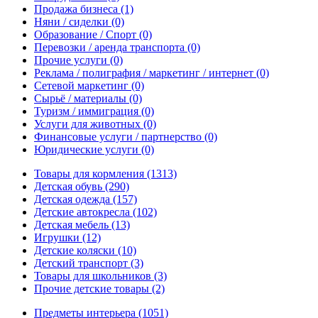
Продажа бизнеса
(1)
Няни / сиделки
(0)
Образование / Спорт
(0)
Перевозки / аренда транспорта
(0)
Прочие услуги
(0)
Реклама / полиграфия / маркетинг / интернет
(0)
Сетевой маркетинг
(0)
Сырьё / материалы
(0)
Туризм / иммиграция
(0)
Услуги для животных
(0)
Финансовые услуги / партнерство
(0)
Юридические услуги
(0)
Товары для кормления
(1313)
Детская обувь
(290)
Детская одежда
(157)
Детские автокресла
(102)
Детская мебель
(13)
Игрушки
(12)
Детские коляски
(10)
Детский транспорт
(3)
Товары для школьников
(3)
Прочие детские товары
(2)
Предметы интерьера
(1051)