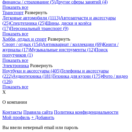
финансы / страхование
(5)
Другие сферы занятий
(4)
Показать все
Транспорт
Развернуть
Легковые автомобили
(1113)
Автозапчасти и аксессуары
(25)
Спецтехника
(25)
Шины, диски и колёса
(17)
Персональный транспорт
(9)
Показать все
Хобби, отдых и спорт
Развернуть
Спорт / отдых
(154)
Антиквариат / коллекции
(69)
Книги /
журналы
(17)
Музыкальные инструменты
(12)
Поиск
попутчиков
(1)
Показать все
Электроника
Развернуть
Ноутбуки и аксессуары
(405)
Телефоны и аксессуары
(222)
Аудиотехника
(181)
Техника для кухни
(175)
Фото / видео
(126)
Показать все
X
О компании
Контакты
Правила сайта
Политика конфиденциальности
Мой профиль
+ Добавить
Вы ввели неверный email или пароль