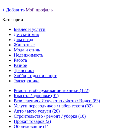
+ Добавить
Мой профиль
Категории
Бизнес и услуги
Детский мир
Дом и сад
Животные
Мода и стиль
Недвижимость
Работа
Разное
Транспорт
Хобби, отдых и спорт
Электроника
Ремонт и обслуживание техники
(122)
Красота / здоровье
(91)
Развлечения / Искусство / Фото / Видео
(83)
Услуги переводчиков / набор текста
(82)
Авто / мото услуги
(20)
Строительство / ремонт / уборка
(10)
Прокат товаров
(2)
Оборудование
(1)