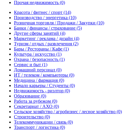
Прочая недвижимость
(0)
Красота / фитнес / спорт
(14)
Производство / энергетика
(10)
Розничная торговля / Продажи / Закупки
(10)
Банки / финансы / страхование
(5)
Другие сферы занятий
(4)
Маркетинг / реклама / дизайн
(4)
Туризм / отдых / развлечения
(2)
Бары / Рестораны / Кафе
(1)
Культура / искусство
(1)
Охрана / безопасность
(1)
Сервис и быт
(1)
Домашний персонал
(0)
ИТ / телеком / компьютеры
(0)
Медицина / фармация
(0)
Начало карьеры / Студенты
(0)
Недвижимость - риэлтор
(0)
Образование
(0)
Работа за рубежом
(0)
Секретариат / АХО
(0)
Сельское хозяйство / агробизнес / лесное хозяйство
(0)
Строительство
(0)
Телекоммуникации / связь
(0)
Транспорт / логистика
(0)