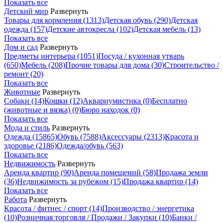
Показать все
Детский мир
Развернуть
Товары для кормления
(1313)
Детская обувь
(290)
Детская
одежда
(157)
Детские автокресла
(102)
Детская мебель
(13)
Показать все
Дом и сад
Развернуть
Предметы интерьера
(1051)
Посуда / кухонная утварь
(650)
Мебель
(208)
Прочие товары для дома
(30)
Строительство /
ремонт
(20)
Показать все
Животные
Развернуть
Собаки
(14)
Кошки
(12)
Аквариумистика
(0)
Бесплатно
(животные и вязка)
(0)
Бюро находок
(0)
Показать все
Мода и стиль
Развернуть
Одежда
(15865)
Обувь
(7588)
Аксессуары
(2313)
Красота и
здоровье
(2186)
Одежда/обувь
(563)
Показать все
Недвижимость
Развернуть
Аренда квартир
(90)
Аренда помещений
(58)
Продажа земли
(36)
Недвижимость за рубежом
(15)
Продажа квартир
(14)
Показать все
Работа
Развернуть
Красота / фитнес / спорт
(14)
Производство / энергетика
(10)
Розничная торговля / Продажи / Закупки
(10)
Банки /