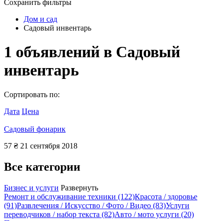
Сохранить фильтры
Дом и сад
Садовый инвентарь
1
объявлений в
Садовый
инвентарь
Сортировать по:
Дата
Цена
Садовый фонарик
57 ₴
21 сентября 2018
Все категории
Бизнес и услуги
Развернуть
Ремонт и обслуживание техники
(122)
Красота / здоровье
(91)
Развлечения / Искусство / Фото / Видео
(83)
Услуги
переводчиков / набор текста
(82)
Авто / мото услуги
(20)