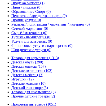
Продажа бизнеса
(1)
Няни / сиделки
(0)
Образование / Спорт
(0)
Перевозки / аренда транспорта
(0)
Прочие услуги
(0)
Реклама / полиграфия / маркетинг / интернет
(0)
Сетевой маркетинг
(0)
Сырьё / материалы
(0)
Туризм / иммиграция
(0)
Услуги для животных
(0)
Финансовые услуги / партнерство
(0)
Юридические услуги
(0)
Товары для кормления
(1313)
Детская обувь
(290)
Детская одежда
(157)
Детские автокресла
(102)
Детская мебель
(13)
Игрушки
(12)
Детские коляски
(10)
Детский транспорт
(3)
Товары для школьников
(3)
Прочие детские товары
(2)
Предметы интерьера
(1051)