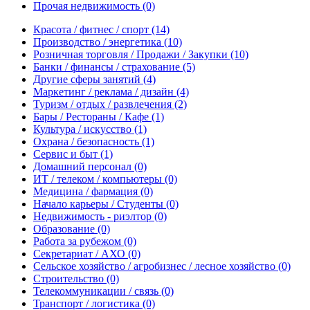
Прочая недвижимость
(0)
Красота / фитнес / спорт
(14)
Производство / энергетика
(10)
Розничная торговля / Продажи / Закупки
(10)
Банки / финансы / страхование
(5)
Другие сферы занятий
(4)
Маркетинг / реклама / дизайн
(4)
Туризм / отдых / развлечения
(2)
Бары / Рестораны / Кафе
(1)
Культура / искусство
(1)
Охрана / безопасность
(1)
Сервис и быт
(1)
Домашний персонал
(0)
ИТ / телеком / компьютеры
(0)
Медицина / фармация
(0)
Начало карьеры / Студенты
(0)
Недвижимость - риэлтор
(0)
Образование
(0)
Работа за рубежом
(0)
Секретариат / АХО
(0)
Сельское хозяйство / агробизнес / лесное хозяйство
(0)
Строительство
(0)
Телекоммуникации / связь
(0)
Транспорт / логистика
(0)