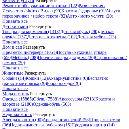
Бизнес и услуги
Развернуть
Ремонт и обслуживание техники
(122)
Развлечения /
Искусство / Фото / Видео
(99)
Красота / здоровье
(91)
Услуги
переводчиков / набор текста
(82)
Авто / мото услуги
(20)
Показать все
Детский мир
Развернуть
Товары для кормления
(1313)
Детская обувь
(290)
Детская
одежда
(157)
Детские автокресла
(102)
Детская мебель
(13)
Показать все
Дом и сад
Развернуть
Предметы интерьера
(1051)
Посуда / кухонная утварь
(650)
Мебель
(208)
Прочие товары для дома
(30)
Строительство /
ремонт
(20)
Показать все
Животные
Развернуть
Собаки
(14)
Кошки
(12)
Аквариумистика
(0)
Бесплатно
(животные и вязка)
(0)
Бюро находок
(0)
Показать все
Мода и стиль
Развернуть
Одежда
(15865)
Обувь
(7588)
Аксессуары
(2313)
Красота и
здоровье
(2186)
Одежда/обувь
(563)
Показать все
Недвижимость
Развернуть
Аренда квартир
(90)
Аренда помещений
(58)
Продажа земли
(36)
Недвижимость за рубежом
(15)
Продажа квартир
(14)