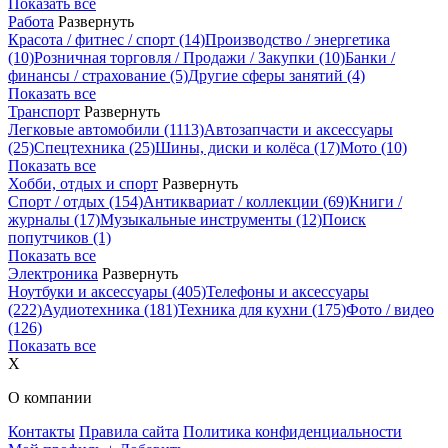
Показать все
Работа
Развернуть
Красота / фитнес / спорт
(14)
Производство / энергетика
(10)
Розничная торговля / Продажи / Закупки
(10)
Банки /
финансы / страхование
(5)
Другие сферы занятий
(4)
Показать все
Транспорт
Развернуть
Легковые автомобили
(1113)
Автозапчасти и аксессуары
(25)
Спецтехника
(25)
Шины, диски и колёса
(17)
Мото
(10)
Показать все
Хобби, отдых и спорт
Развернуть
Спорт / отдых
(154)
Антиквариат / коллекции
(69)
Книги /
журналы
(17)
Музыкальные инструменты
(12)
Поиск
попутчиков
(1)
Показать все
Электроника
Развернуть
Ноутбуки и аксессуары
(405)
Телефоны и аксессуары
(222)
Аудиотехника
(181)
Техника для кухни
(175)
Фото / видео
(126)
Показать все
X
О компании
Контакты
Правила сайта
Политика конфиденциальности