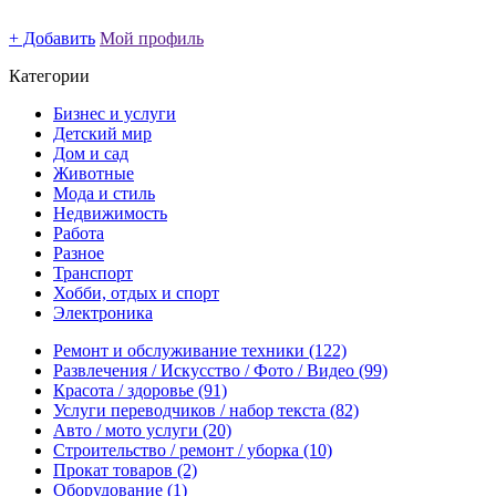
+ Добавить
Мой профиль
Категории
Бизнес и услуги
Детский мир
Дом и сад
Животные
Мода и стиль
Недвижимость
Работа
Разное
Транспорт
Хобби, отдых и спорт
Электроника
Ремонт и обслуживание техники
(122)
Развлечения / Искусство / Фото / Видео
(99)
Красота / здоровье
(91)
Услуги переводчиков / набор текста
(82)
Авто / мото услуги
(20)
Строительство / ремонт / уборка
(10)
Прокат товаров
(2)
Оборудование
(1)