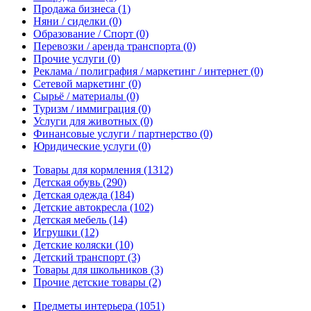
Продажа бизнеса
(1)
Няни / сиделки
(0)
Образование / Спорт
(0)
Перевозки / аренда транспорта
(0)
Прочие услуги
(0)
Реклама / полиграфия / маркетинг / интернет
(0)
Сетевой маркетинг
(0)
Сырьё / материалы
(0)
Туризм / иммиграция
(0)
Услуги для животных
(0)
Финансовые услуги / партнерство
(0)
Юридические услуги
(0)
Товары для кормления
(1312)
Детская обувь
(290)
Детская одежда
(184)
Детские автокресла
(102)
Детская мебель
(14)
Игрушки
(12)
Детские коляски
(10)
Детский транспорт
(3)
Товары для школьников
(3)
Прочие детские товары
(2)
Предметы интерьера
(1051)