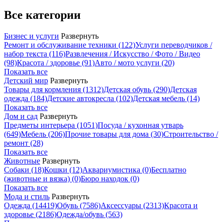
Все категории
Бизнес и услуги
Развернуть
Ремонт и обслуживание техники
(122)
Услуги переводчиков /
набор текста
(116)
Развлечения / Искусство / Фото / Видео
(98)
Красота / здоровье
(91)
Авто / мото услуги
(20)
Показать все
Детский мир
Развернуть
Товары для кормления
(1312)
Детская обувь
(290)
Детская
одежда
(184)
Детские автокресла
(102)
Детская мебель
(14)
Показать все
Дом и сад
Развернуть
Предметы интерьера
(1051)
Посуда / кухонная утварь
(649)
Мебель
(206)
Прочие товары для дома
(30)
Строительство /
ремонт
(28)
Показать все
Животные
Развернуть
Собаки
(18)
Кошки
(12)
Аквариумистика
(0)
Бесплатно
(животные и вязка)
(0)
Бюро находок
(0)
Показать все
Мода и стиль
Развернуть
Одежда
(14419)
Обувь
(7586)
Аксессуары
(2313)
Красота и
здоровье
(2186)
Одежда/обувь
(563)