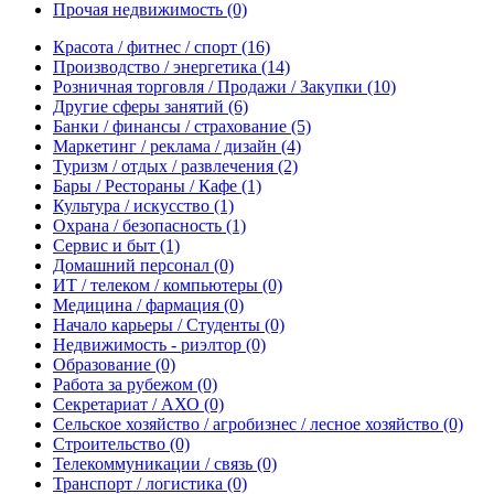
Прочая недвижимость
(0)
Красота / фитнес / спорт
(16)
Производство / энергетика
(14)
Розничная торговля / Продажи / Закупки
(10)
Другие сферы занятий
(6)
Банки / финансы / страхование
(5)
Маркетинг / реклама / дизайн
(4)
Туризм / отдых / развлечения
(2)
Бары / Рестораны / Кафе
(1)
Культура / искусство
(1)
Охрана / безопасность
(1)
Сервис и быт
(1)
Домашний персонал
(0)
ИТ / телеком / компьютеры
(0)
Медицина / фармация
(0)
Начало карьеры / Студенты
(0)
Недвижимость - риэлтор
(0)
Образование
(0)
Работа за рубежом
(0)
Секретариат / АХО
(0)
Сельское хозяйство / агробизнес / лесное хозяйство
(0)
Строительство
(0)
Телекоммуникации / связь
(0)
Транспорт / логистика
(0)