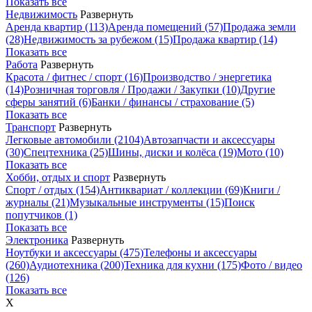
Показать все
Недвижимость
Развернуть
Аренда квартир
(113)
Аренда помещений
(57)
Продажа земли
(28)
Недвижимость за рубежом
(15)
Продажа квартир
(14)
Показать все
Работа
Развернуть
Красота / фитнес / спорт
(16)
Производство / энергетика
(14)
Розничная торговля / Продажи / Закупки
(10)
Другие
сферы занятий
(6)
Банки / финансы / страхование
(5)
Показать все
Транспорт
Развернуть
Легковые автомобили
(2104)
Автозапчасти и аксессуары
(30)
Спецтехника
(25)
Шины, диски и колёса
(19)
Мото
(10)
Показать все
Хобби, отдых и спорт
Развернуть
Спорт / отдых
(154)
Антиквариат / коллекции
(69)
Книги /
журналы
(21)
Музыкальные инструменты
(15)
Поиск
попутчиков
(1)
Показать все
Электроника
Развернуть
Ноутбуки и аксессуары
(475)
Телефоны и аксессуары
(260)
Аудиотехника
(200)
Техника для кухни
(175)
Фото / видео
(126)
Показать все
X