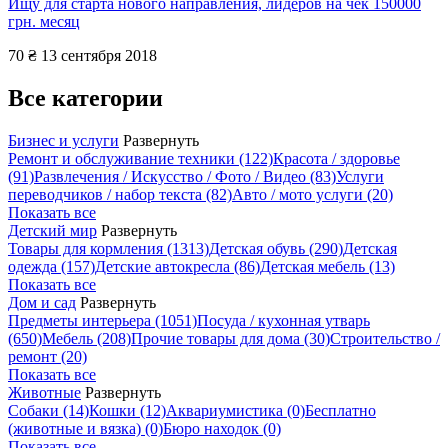
Ищу для старта нового направления, лидеров на чек 150000
грн. месяц
70 ₴
13 сентября 2018
Все категории
Бизнес и услуги
Развернуть
Ремонт и обслуживание техники
(122)
Красота / здоровье
(91)
Развлечения / Искусство / Фото / Видео
(83)
Услуги
переводчиков / набор текста
(82)
Авто / мото услуги
(20)
Показать все
Детский мир
Развернуть
Товары для кормления
(1313)
Детская обувь
(290)
Детская
одежда
(157)
Детские автокресла
(86)
Детская мебель
(13)
Показать все
Дом и сад
Развернуть
Предметы интерьера
(1051)
Посуда / кухонная утварь
(650)
Мебель
(208)
Прочие товары для дома
(30)
Строительство /
ремонт
(20)
Показать все
Животные
Развернуть
Собаки
(14)
Кошки
(12)
Аквариумистика
(0)
Бесплатно
(животные и вязка)
(0)
Бюро находок
(0)
Показать все