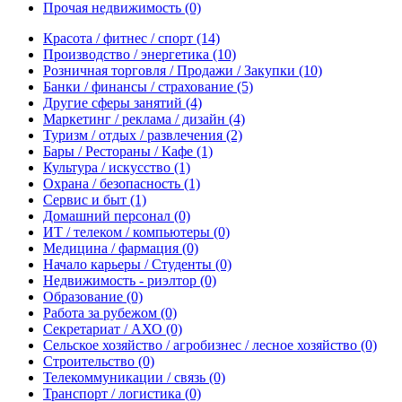
Прочая недвижимость
(0)
Красота / фитнес / спорт
(14)
Производство / энергетика
(10)
Розничная торговля / Продажи / Закупки
(10)
Банки / финансы / страхование
(5)
Другие сферы занятий
(4)
Маркетинг / реклама / дизайн
(4)
Туризм / отдых / развлечения
(2)
Бары / Рестораны / Кафе
(1)
Культура / искусство
(1)
Охрана / безопасность
(1)
Сервис и быт
(1)
Домашний персонал
(0)
ИТ / телеком / компьютеры
(0)
Медицина / фармация
(0)
Начало карьеры / Студенты
(0)
Недвижимость - риэлтор
(0)
Образование
(0)
Работа за рубежом
(0)
Секретариат / АХО
(0)
Сельское хозяйство / агробизнес / лесное хозяйство
(0)
Строительство
(0)
Телекоммуникации / связь
(0)
Транспорт / логистика
(0)