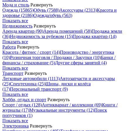
Мода и стиль
Развернуть
Одежда
(15865)
Обувь
(7588)
Аксессуары
(2313)
Красота и
здоровье
(2186)
Одежда/обувь
(563)
Показать все
Недвижимость
Развернуть
Аренда квартир
(90)
Аренда помещений
(58)
Продажа земли
(36)
Недвижимость за рубежом
(15)
Продажа квартир
(14)
Показать все
Работа
Развернуть
Красота / фитнес / спорт
(14)
Производство / энергетика
(10)
Розничная торговля / Продажи / Закупки
(10)
Банки /
финансы / страхование
(5)
Другие сферы занятий
(4)
Показать все
Транспорт
Развернуть
Легковые автомобили
(1113)
Автозапчасти и аксессуары
(25)
Спецтехника
(25)
Шины, диски и колёса
(17)
Персональный транспорт
(9)
Показать все
Хобби, отдых и спорт
Развернуть
Спорт / отдых
(128)
Антиквариат / коллекции
(69)
Книги /
журналы
(17)
Музыкальные инструменты
(12)
Поиск
попутчиков
(1)
Показать все
Электроника
Развернуть