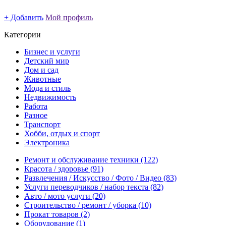
+ Добавить
Мой профиль
Категории
Бизнес и услуги
Детский мир
Дом и сад
Животные
Мода и стиль
Недвижимость
Работа
Разное
Транспорт
Хобби, отдых и спорт
Электроника
Ремонт и обслуживание техники
(122)
Красота / здоровье
(91)
Развлечения / Искусство / Фото / Видео
(83)
Услуги переводчиков / набор текста
(82)
Авто / мото услуги
(20)
Строительство / ремонт / уборка
(10)
Прокат товаров
(2)
Оборудование
(1)