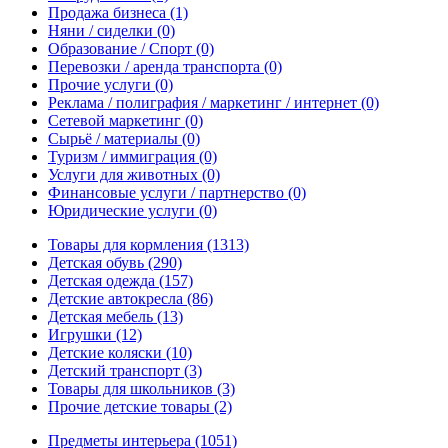
Продажа бизнеса
(1)
Няни / сиделки
(0)
Образование / Спорт
(0)
Перевозки / аренда транспорта
(0)
Прочие услуги
(0)
Реклама / полиграфия / маркетинг / интернет
(0)
Сетевой маркетинг
(0)
Сырьё / материалы
(0)
Туризм / иммиграция
(0)
Услуги для животных
(0)
Финансовые услуги / партнерство
(0)
Юридические услуги
(0)
Товары для кормления
(1313)
Детская обувь
(290)
Детская одежда
(157)
Детские автокресла
(86)
Детская мебель
(13)
Игрушки
(12)
Детские коляски
(10)
Детский транспорт
(3)
Товары для школьников
(3)
Прочие детские товары
(2)
Предметы интерьера
(1051)