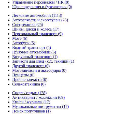
Управление персоналом / HR
(0)
Юриспруденция и бухгалтерия
(0)
Легковые автомобили
(1113)
Автозапчасти и аксессуары
(25)
Спецтехника
(25)
Шины, диски и колёса
(17)
Персональный транспорт
(9)
Мото
(6)
Автобусы
(5)
Водный транспорт
(5)
Грузовые автомобили
(5)
Воздушный транспорт
(1)
Запчасти для спец / с.х. техники
(1)
Другой транспорт
(0)
Мотозапчасти и аксессуары
(0)
Прицепы
(0)
Прочие запчасти
(0)
Сельхозтехника
(0)
Спорт / отдых
(128)
Антиквариат / коллекции
(69)
Книги / журналы
(17)
Музыкальные инструменты
(12)
Поиск попутчиков
(1)