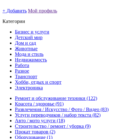
+ Добавить
Мой профиль
Категории
Бизнес и услуги
Детский мир
Дом и сад
Животные
Мода и стиль
Недвижимость
Работа
Разное
Транспорт
Хобби, отдых и спорт
Электроника
Ремонт и обслуживание техники
(122)
Красота / здоровье
(91)
Развлечения / Искусство / Фото / Видео
(83)
Услуги переводчиков / набор текста
(82)
Авто / мото услуги
(18)
Строительство / ремонт / уборка
(9)
Прокат товаров
(2)
Оборудование
(1)