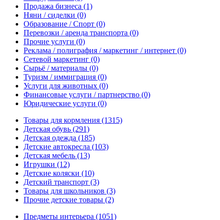
Продажа бизнеса
(1)
Няни / сиделки
(0)
Образование / Спорт
(0)
Перевозки / аренда транспорта
(0)
Прочие услуги
(0)
Реклама / полиграфия / маркетинг / интернет
(0)
Сетевой маркетинг
(0)
Сырьё / материалы
(0)
Туризм / иммиграция
(0)
Услуги для животных
(0)
Финансовые услуги / партнерство
(0)
Юридические услуги
(0)
Товары для кормления
(1315)
Детская обувь
(291)
Детская одежда
(185)
Детские автокресла
(103)
Детская мебель
(13)
Игрушки
(12)
Детские коляски
(10)
Детский транспорт
(3)
Товары для школьников
(3)
Прочие детские товары
(2)
Предметы интерьера
(1051)