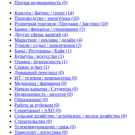
Прочая недвижимость
(0)
Красота / фитнес / спорт
(14)
Производство / энергетика
(10)
Розничная торговля / Продажи / Закупки
(10)
Банки / финансы / страхование
(5)
Другие сферы занятий
(4)
Маркетинг / реклама / дизайн
(4)
Туризм / отдых / развлечения
(2)
Бары / Рестораны / Кафе
(1)
Культура / искусство
(1)
Охрана / безопасность
(1)
Сервис и быт
(1)
Домашний персонал
(0)
ИТ / телеком / компьютеры
(0)
Медицина / фармация
(0)
Начало карьеры / Студенты
(0)
Недвижимость - риэлтор
(0)
Образование
(0)
Работа за рубежом
(0)
Секретариат / АХО
(0)
Сельское хозяйство / агробизнес / лесное хозяйство
(0)
Строительство
(0)
Телекоммуникации / связь
(0)
Транспорт / логистика
(0)