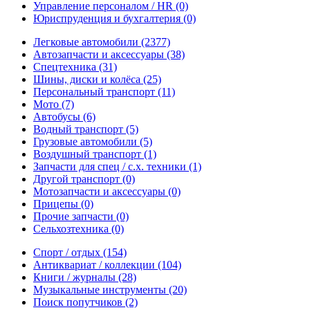
Управление персоналом / HR
(0)
Юриспруденция и бухгалтерия
(0)
Легковые автомобили
(2377)
Автозапчасти и аксессуары
(38)
Спецтехника
(31)
Шины, диски и колёса
(25)
Персональный транспорт
(11)
Мото
(7)
Автобусы
(6)
Водный транспорт
(5)
Грузовые автомобили
(5)
Воздушный транспорт
(1)
Запчасти для спец / с.х. техники
(1)
Другой транспорт
(0)
Мотозапчасти и аксессуары
(0)
Прицепы
(0)
Прочие запчасти
(0)
Сельхозтехника
(0)
Спорт / отдых
(154)
Антиквариат / коллекции
(104)
Книги / журналы
(28)
Музыкальные инструменты
(20)
Поиск попутчиков
(2)