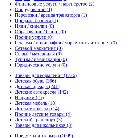
Финансовые услуги / партнерство
(2)
Оборудование
(1)
Перевозки / аренда транспорта
(1)
Продажа бизнеса
(1)
Няни / сиделки
(0)
Образование / Спорт
(0)
Прочие услуги
(0)
Реклама / полиграфия / маркетинг / интернет
(0)
Сетевой маркетинг
(0)
Сырьё / материалы
(0)
Туризм / иммиграция
(0)
Юридические услуги
(0)
Товары для кормления
(1726)
Детская обувь
(366)
Детская одежда
(241)
Детские автокресла
(142)
Игрушки
(25)
Детская мебель
(18)
Детские коляски
(14)
Прочие детские товары
(4)
Детский транспорт
(3)
Товары для школьников
(3)
Предметы интерьера
(1009)