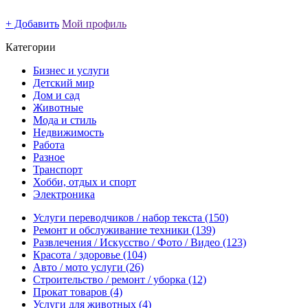
+ Добавить
Мой профиль
Категории
Бизнес и услуги
Детский мир
Дом и сад
Животные
Мода и стиль
Недвижимость
Работа
Разное
Транспорт
Хобби, отдых и спорт
Электроника
Услуги переводчиков / набор текста
(150)
Ремонт и обслуживание техники
(139)
Развлечения / Искусство / Фото / Видео
(123)
Красота / здоровье
(104)
Авто / мото услуги
(26)
Строительство / ремонт / уборка
(12)
Прокат товаров
(4)
Услуги для животных
(4)