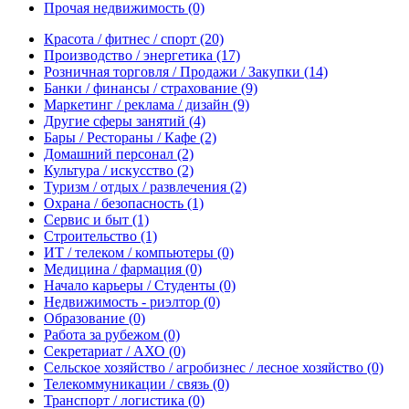
Прочая недвижимость
(0)
Красота / фитнес / спорт
(20)
Производство / энергетика
(17)
Розничная торговля / Продажи / Закупки
(14)
Банки / финансы / страхование
(9)
Маркетинг / реклама / дизайн
(9)
Другие сферы занятий
(4)
Бары / Рестораны / Кафе
(2)
Домашний персонал
(2)
Культура / искусство
(2)
Туризм / отдых / развлечения
(2)
Охрана / безопасность
(1)
Сервис и быт
(1)
Строительство
(1)
ИТ / телеком / компьютеры
(0)
Медицина / фармация
(0)
Начало карьеры / Студенты
(0)
Недвижимость - риэлтор
(0)
Образование
(0)
Работа за рубежом
(0)
Секретариат / АХО
(0)
Сельское хозяйство / агробизнес / лесное хозяйство
(0)
Телекоммуникации / связь
(0)
Транспорт / логистика
(0)