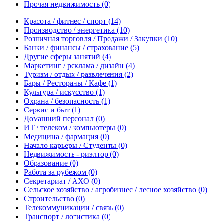
Прочая недвижимость
(0)
Красота / фитнес / спорт
(14)
Производство / энергетика
(10)
Розничная торговля / Продажи / Закупки
(10)
Банки / финансы / страхование
(5)
Другие сферы занятий
(4)
Маркетинг / реклама / дизайн
(4)
Туризм / отдых / развлечения
(2)
Бары / Рестораны / Кафе
(1)
Культура / искусство
(1)
Охрана / безопасность
(1)
Сервис и быт
(1)
Домашний персонал
(0)
ИТ / телеком / компьютеры
(0)
Медицина / фармация
(0)
Начало карьеры / Студенты
(0)
Недвижимость - риэлтор
(0)
Образование
(0)
Работа за рубежом
(0)
Секретариат / АХО
(0)
Сельское хозяйство / агробизнес / лесное хозяйство
(0)
Строительство
(0)
Телекоммуникации / связь
(0)
Транспорт / логистика
(0)