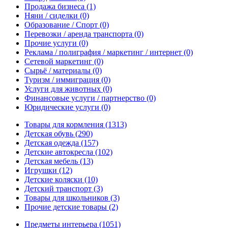
Продажа бизнеса
(1)
Няни / сиделки
(0)
Образование / Спорт
(0)
Перевозки / аренда транспорта
(0)
Прочие услуги
(0)
Реклама / полиграфия / маркетинг / интернет
(0)
Сетевой маркетинг
(0)
Сырьё / материалы
(0)
Туризм / иммиграция
(0)
Услуги для животных
(0)
Финансовые услуги / партнерство
(0)
Юридические услуги
(0)
Товары для кормления
(1313)
Детская обувь
(290)
Детская одежда
(157)
Детские автокресла
(102)
Детская мебель
(13)
Игрушки
(12)
Детские коляски
(10)
Детский транспорт
(3)
Товары для школьников
(3)
Прочие детские товары
(2)
Предметы интерьера
(1051)