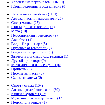
Управление персоналом / HR
(0)
Юриспруденция и бухгалтерия
(0)
Легковые автомобили
(1113)
Автозапчасти и аксессуары
(25)
Спецтехника
(25)
Шины, диски и колёса
(17)
Мото
(10)
Персональный транспорт
(9)
Автобусы
(5)
Водный транспорт
(5)
Грузовые автомобили
(5)
Воздушный транспорт
(1)
Запчасти для спец / с.х. техники
(1)
Другой транспорт
(0)
Мотозапчасти и аксессуары
(0)
Прицепы
(0)
Прочие запчасти
(0)
Сельхозтехника
(0)
Спорт / отдых
(154)
Антиквариат / коллекции
(69)
Книги / журналы
(17)
Музыкальные инструменты
(12)
Поиск попутчиков
(1)