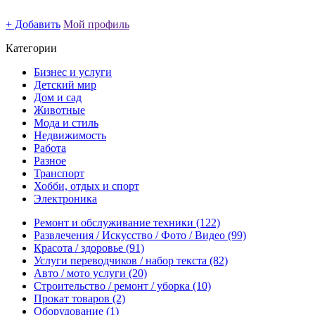
+ Добавить
Мой профиль
Категории
Бизнес и услуги
Детский мир
Дом и сад
Животные
Мода и стиль
Недвижимость
Работа
Разное
Транспорт
Хобби, отдых и спорт
Электроника
Ремонт и обслуживание техники
(122)
Развлечения / Искусство / Фото / Видео
(99)
Красота / здоровье
(91)
Услуги переводчиков / набор текста
(82)
Авто / мото услуги
(20)
Строительство / ремонт / уборка
(10)
Прокат товаров
(2)
Оборудование
(1)