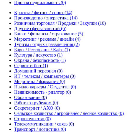
Прочая недвижимость
(0)
Красота / фитнес / спорт
(14)
Производство / энергетика
(14)
Розничная торговля / Продажи / Закупки
(10)
Другие сферы занятий
(6)
Банки / финансы / страхование
(5)
Маркетинг / реклама / дизайн
(4)
Туризм / отдых / развлечения
(2)
Бары / Рестораны / Кафе
(1)
Культура / искусство
(1)
Охрана / безопасность
(1)
Сервис и быт
(1)
Домашний персонал
(0)
ИТ / телеком / компьютеры
(0)
Медицина / фармация
(0)
Начало карьеры / Студенты
(0)
Недвижимость - риэлтор
(0)
Образование
(0)
Работа за рубежом
(0)
Секретариат / АХО
(0)
Сельское хозяйство / агробизнес / лесное хозяйство
(0)
Строительство
(0)
Телекоммуникации / связь
(0)
Транспорт / логистика
(0)