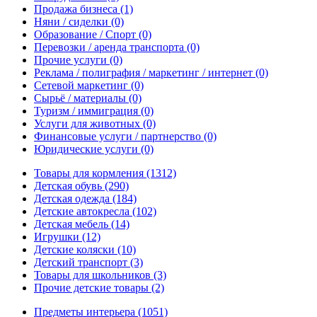
Продажа бизнеса
(1)
Няни / сиделки
(0)
Образование / Спорт
(0)
Перевозки / аренда транспорта
(0)
Прочие услуги
(0)
Реклама / полиграфия / маркетинг / интернет
(0)
Сетевой маркетинг
(0)
Сырьё / материалы
(0)
Туризм / иммиграция
(0)
Услуги для животных
(0)
Финансовые услуги / партнерство
(0)
Юридические услуги
(0)
Товары для кормления
(1312)
Детская обувь
(290)
Детская одежда
(184)
Детские автокресла
(102)
Детская мебель
(14)
Игрушки
(12)
Детские коляски
(10)
Детский транспорт
(3)
Товары для школьников
(3)
Прочие детские товары
(2)
Предметы интерьера
(1051)