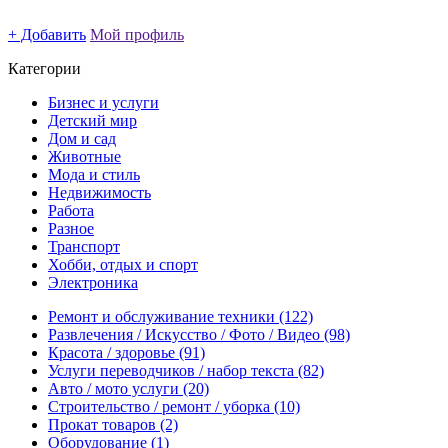
+ Добавить
Мой профиль
Категории
Бизнес и услуги
Детский мир
Дом и сад
Животные
Мода и стиль
Недвижимость
Работа
Разное
Транспорт
Хобби, отдых и спорт
Электроника
Ремонт и обслуживание техники
(122)
Развлечения / Искусство / Фото / Видео
(98)
Красота / здоровье
(91)
Услуги переводчиков / набор текста
(82)
Авто / мото услуги
(20)
Строительство / ремонт / уборка
(10)
Прокат товаров
(2)
Оборудование
(1)