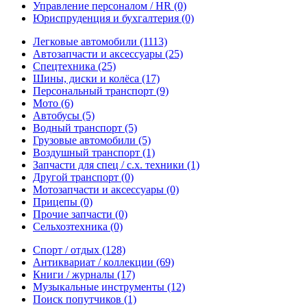
Управление персоналом / HR
(0)
Юриспруденция и бухгалтерия
(0)
Легковые автомобили
(1113)
Автозапчасти и аксессуары
(25)
Спецтехника
(25)
Шины, диски и колёса
(17)
Персональный транспорт
(9)
Мото
(6)
Автобусы
(5)
Водный транспорт
(5)
Грузовые автомобили
(5)
Воздушный транспорт
(1)
Запчасти для спец / с.х. техники
(1)
Другой транспорт
(0)
Мотозапчасти и аксессуары
(0)
Прицепы
(0)
Прочие запчасти
(0)
Сельхозтехника
(0)
Спорт / отдых
(128)
Антиквариат / коллекции
(69)
Книги / журналы
(17)
Музыкальные инструменты
(12)
Поиск попутчиков
(1)