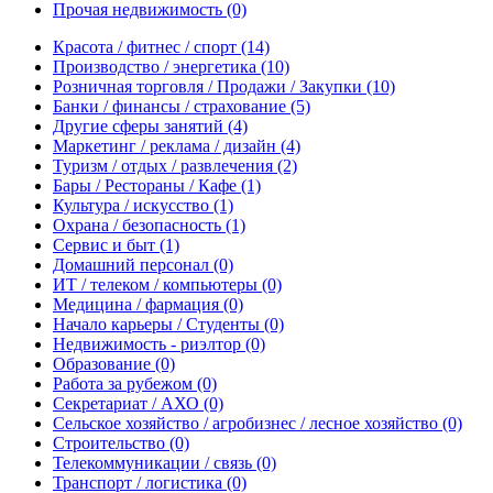
Прочая недвижимость
(0)
Красота / фитнес / спорт
(14)
Производство / энергетика
(10)
Розничная торговля / Продажи / Закупки
(10)
Банки / финансы / страхование
(5)
Другие сферы занятий
(4)
Маркетинг / реклама / дизайн
(4)
Туризм / отдых / развлечения
(2)
Бары / Рестораны / Кафе
(1)
Культура / искусство
(1)
Охрана / безопасность
(1)
Сервис и быт
(1)
Домашний персонал
(0)
ИТ / телеком / компьютеры
(0)
Медицина / фармация
(0)
Начало карьеры / Студенты
(0)
Недвижимость - риэлтор
(0)
Образование
(0)
Работа за рубежом
(0)
Секретариат / АХО
(0)
Сельское хозяйство / агробизнес / лесное хозяйство
(0)
Строительство
(0)
Телекоммуникации / связь
(0)
Транспорт / логистика
(0)