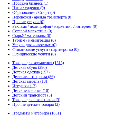
Продажа бизнеса
(1)
Няни / сиделки
(0)
Образование / Спорт
(0)
Перевозки / аренда транспорта
(0)
Прочие услуги
(0)
Реклама / полиграфия / маркетинг / интернет
(0)
Сетевой маркетинг
(0)
Сырьё / материалы
(0)
Туризм / иммиграция
(0)
Услуги для животных
(0)
Финансовые услуги / партнерство
(0)
Юридические услуги
(0)
Товары для кормления
(1313)
Детская обувь
(290)
Детская одежда
(157)
Детские автокресла
(86)
Детская мебель
(13)
Игрушки
(12)
Детские коляски
(10)
Детский транспорт
(3)
Товары для школьников
(3)
Прочие детские товары
(2)
Предметы интерьера
(1051)