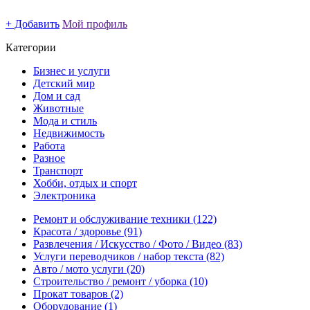
+ Добавить
Мой профиль
Категории
Бизнес и услуги
Детский мир
Дом и сад
Животные
Мода и стиль
Недвижимость
Работа
Разное
Транспорт
Хобби, отдых и спорт
Электроника
Ремонт и обслуживание техники
(122)
Красота / здоровье
(91)
Развлечения / Искусство / Фото / Видео
(83)
Услуги переводчиков / набор текста
(82)
Авто / мото услуги
(20)
Строительство / ремонт / уборка
(10)
Прокат товаров
(2)
Оборудование
(1)