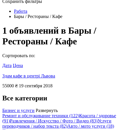
Сохранить фильтры
Работа
Бары / Рестораны / Кафе
1
объявлений в
Бары /
Рестораны / Кафе
Сортировать по:
Дата
Цена
Здам кафе в центрі Львова
55000 ₴
19 сентября 2018
Все категории
Бизнес и услуги
Развернуть
Ремонт и обслуживание техники
(122)
Красота / здоровье
(91)
Развлечения / Искусство / Фото / Видео
(83)
Услуги
переводчиков / набор текста
(82)
Авто / мото услуги
(18)