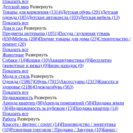
Показать все
Детский мир
Развернуть
Товары для кормления
(1314)
Детская обувь
(291)
Детская
одежда
(185)
Детские автокресла
(103)
Детская мебель
(13)
Показать все
Дом и сад
Развернуть
Предметы интерьера
(1051)
Посуда / кухонная утварь
(650)
Мебель
(208)
Прочие товары для дома
(23)
Строительство /
ремонт
(20)
Показать все
Животные
Развернуть
Собаки
(14)
Кошки
(10)
Аквариумистика
(0)
Бесплатно
(животные и вязка)
(0)
Бюро находок
(0)
Показать все
Мода и стиль
Развернуть
Одежда
(15867)
Обувь
(7015)
Аксессуары
(2313)
Красота и
здоровье
(2186)
Одежда/обувь
(563)
Показать все
Недвижимость
Развернуть
Аренда квартир
(90)
Аренда помещений
(58)
Продажа земли
(36)
Недвижимость за рубежом
(15)
Продажа квартир
(14)
Показать все
Работа
Развернуть
Красота / фитнес / спорт
(14)
Производство / энергетика
(10)
Розничная торговля / Продажи / Закупки
(10)
Банки /