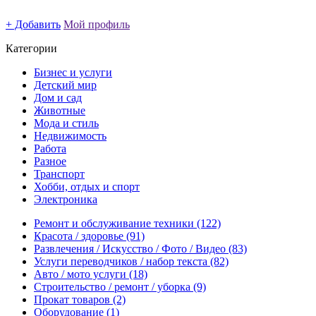
+ Добавить
Мой профиль
Категории
Бизнес и услуги
Детский мир
Дом и сад
Животные
Мода и стиль
Недвижимость
Работа
Разное
Транспорт
Хобби, отдых и спорт
Электроника
Ремонт и обслуживание техники
(122)
Красота / здоровье
(91)
Развлечения / Искусство / Фото / Видео
(83)
Услуги переводчиков / набор текста
(82)
Авто / мото услуги
(18)
Строительство / ремонт / уборка
(9)
Прокат товаров
(2)
Оборудование
(1)