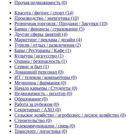
Прочая недвижимость
(0)
Красота / фитнес / спорт
(14)
Производство / энергетика
(10)
Розничная торговля / Продажи / Закупки
(10)
Банки / финансы / страхование
(5)
Другие сферы занятий
(4)
Маркетинг / реклама / дизайн
(4)
Туризм / отдых / развлечения
(2)
Бары / Рестораны / Кафе
(1)
Культура / искусство
(1)
Охрана / безопасность
(1)
Сервис и быт
(1)
Домашний персонал
(0)
ИТ / телеком / компьютеры
(0)
Медицина / фармация
(0)
Начало карьеры / Студенты
(0)
Недвижимость - риэлтор
(0)
Образование
(0)
Работа за рубежом
(0)
Секретариат / АХО
(0)
Сельское хозяйство / агробизнес / лесное хозяйство
(0)
Строительство
(0)
Телекоммуникации / связь
(0)
Транспорт / логистика
(0)