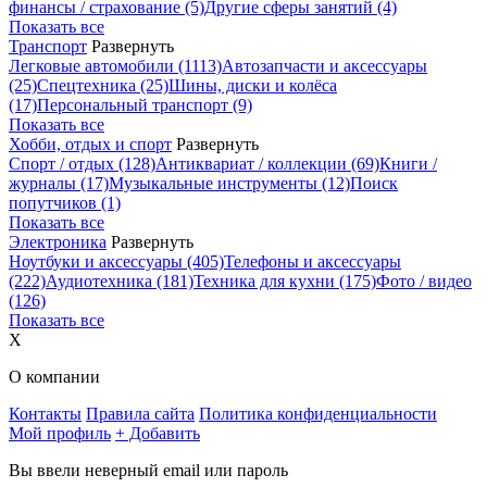
финансы / страхование
(5)
Другие сферы занятий
(4)
Показать все
Транспорт
Развернуть
Легковые автомобили
(1113)
Автозапчасти и аксессуары
(25)
Спецтехника
(25)
Шины, диски и колёса
(17)
Персональный транспорт
(9)
Показать все
Хобби, отдых и спорт
Развернуть
Спорт / отдых
(128)
Антиквариат / коллекции
(69)
Книги /
журналы
(17)
Музыкальные инструменты
(12)
Поиск
попутчиков
(1)
Показать все
Электроника
Развернуть
Ноутбуки и аксессуары
(405)
Телефоны и аксессуары
(222)
Аудиотехника
(181)
Техника для кухни
(175)
Фото / видео
(126)
Показать все
X
О компании
Контакты
Правила сайта
Политика конфиденциальности
Мой профиль
+ Добавить
Вы ввели неверный email или пароль