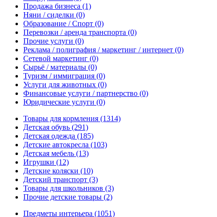
Продажа бизнеса
(1)
Няни / сиделки
(0)
Образование / Спорт
(0)
Перевозки / аренда транспорта
(0)
Прочие услуги
(0)
Реклама / полиграфия / маркетинг / интернет
(0)
Сетевой маркетинг
(0)
Сырьё / материалы
(0)
Туризм / иммиграция
(0)
Услуги для животных
(0)
Финансовые услуги / партнерство
(0)
Юридические услуги
(0)
Товары для кормления
(1314)
Детская обувь
(291)
Детская одежда
(185)
Детские автокресла
(103)
Детская мебель
(13)
Игрушки
(12)
Детские коляски
(10)
Детский транспорт
(3)
Товары для школьников
(3)
Прочие детские товары
(2)
Предметы интерьера
(1051)