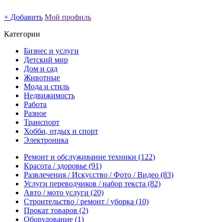
+ Добавить
Мой профиль
Категории
Бизнес и услуги
Детский мир
Дом и сад
Животные
Мода и стиль
Недвижимость
Работа
Разное
Транспорт
Хобби, отдых и спорт
Электроника
Ремонт и обслуживание техники
(122)
Красота / здоровье
(91)
Развлечения / Искусство / Фото / Видео
(83)
Услуги переводчиков / набор текста
(82)
Авто / мото услуги
(20)
Строительство / ремонт / уборка
(10)
Прокат товаров
(2)
Оборудование
(1)