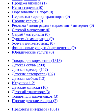
Продажа бизнеса
(1)
Няни / сиделки
(0)
Образование / Спорт
(0)
Перевозки / аренда транспорта
(0)
Прочие услуги
(0)
Реклама / полиграфия / маркетинг / интернет
(0)
Сетевой маркетинг
(0)
Сырьё / материалы
(0)
Туризм / иммиграция
(0)
Услуги для животных
(0)
Финансовые услуги / партнерство
(0)
Юридические услуги
(0)
Товары для кормления
(1313)
Детская обувь
(290)
Детская одежда
(157)
Детские автокресла
(102)
Детская мебель
(13)
Игрушки
(12)
Детские коляски
(10)
Детский транспорт
(3)
Товары для школьников
(3)
Прочие детские товары
(2)
Предметы интерьера
(1051)