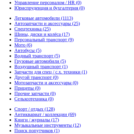
Управление персоналом / HR
(0)
Юриспруденция и бухгалтерия
(0)
Легковые автомобили
(1113)
Автозапчасти и аксессуары
(25)
Спецтехника
(25)
Шины, диски и колёса
(17)
Персональный транспорт
(9)
Мото
(6)
Автобусы
(5)
Водный транспорт
(5)
Грузовые автомобили
(5)
Воздушный транспорт
(1)
Запчасти для спец / с.х. техники
(1)
Другой транспорт
(0)
Мотозапчасти и аксессуары
(0)
Прицепы
(0)
Прочие запчасти
(0)
Сельхозтехника
(0)
Спорт / отдых
(128)
Антиквариат / коллекции
(69)
Книги / журналы
(17)
Музыкальные инструменты
(12)
Поиск попутчиков
(1)