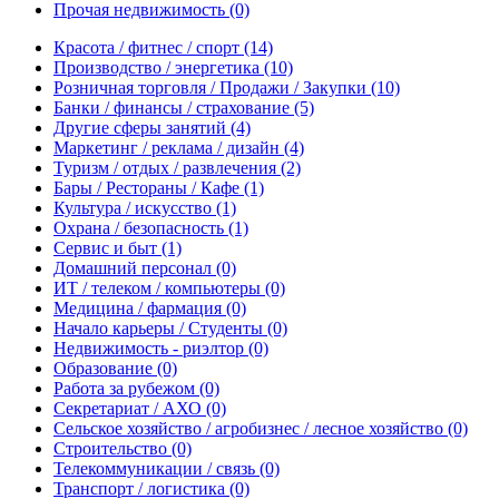
Прочая недвижимость
(0)
Красота / фитнес / спорт
(14)
Производство / энергетика
(10)
Розничная торговля / Продажи / Закупки
(10)
Банки / финансы / страхование
(5)
Другие сферы занятий
(4)
Маркетинг / реклама / дизайн
(4)
Туризм / отдых / развлечения
(2)
Бары / Рестораны / Кафе
(1)
Культура / искусство
(1)
Охрана / безопасность
(1)
Сервис и быт
(1)
Домашний персонал
(0)
ИТ / телеком / компьютеры
(0)
Медицина / фармация
(0)
Начало карьеры / Студенты
(0)
Недвижимость - риэлтор
(0)
Образование
(0)
Работа за рубежом
(0)
Секретариат / АХО
(0)
Сельское хозяйство / агробизнес / лесное хозяйство
(0)
Строительство
(0)
Телекоммуникации / связь
(0)
Транспорт / логистика
(0)