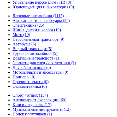
Управление персоналом / HR
(0)
Юриспруденция и бухгалтерия
(0)
Легковые автомобили
(1113)
Автозапчасти и аксессуары
(25)
Спецтехника
(25)
Шины, диски и колёса
(19)
Мото
(10)
Персональный транспорт
(9)
Автобусы
(5)
Водный транспорт
(5)
Грузовые автомобили
(5)
Воздушный транспорт
(1)
Запчасти для спец / с.х. техники
(1)
Другой транспорт
(0)
Мотозапчасти и аксессуары
(0)
Прицепы
(0)
Прочие запчасти
(0)
Сельхозтехника
(0)
Спорт / отдых
(154)
Антиквариат / коллекции
(69)
Книги / журналы
(17)
Музыкальные инструменты
(12)
Поиск попутчиков
(1)