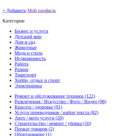
+ Добавить
Мой профиль
Категории
Бизнес и услуги
Детский мир
Дом и сад
Животные
Мода и стиль
Недвижимость
Работа
Разное
Транспорт
Хобби, отдых и спорт
Электроника
Ремонт и обслуживание техники
(122)
Развлечения / Искусство / Фото / Видео
(98)
Красота / здоровье
(91)
Услуги переводчиков / набор текста
(82)
Авто / мото услуги
(20)
Строительство / ремонт / уборка
(10)
Прокат товаров
(2)
Оборудование
(1)