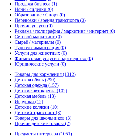
Продажа бизнеса
(1)
Няни / сиделки
(0)
Образование / Спорт
(0)
Перевозки / аренда транспорта
(0)
Прочие услуги
(0)
Реклама / полиграфия / маркетинг / интернет
(0)
Сетевой маркетинг
(0)
Сырьё / материалы
(0)
Туризм / иммиграция
(0)
Услуги для животных
(0)
Финансовые услуги / партнерство
(0)
Юридические услуги
(0)
Товары для кормления
(1312)
Детская обувь
(290)
Детская одежда
(157)
Детские автокресла
(102)
Детская мебель
(13)
Игрушки
(12)
Детские коляски
(10)
Детский транспорт
(3)
Товары для школьников
(3)
Прочие детские товары
(2)
Предметы интерьера
(1051)