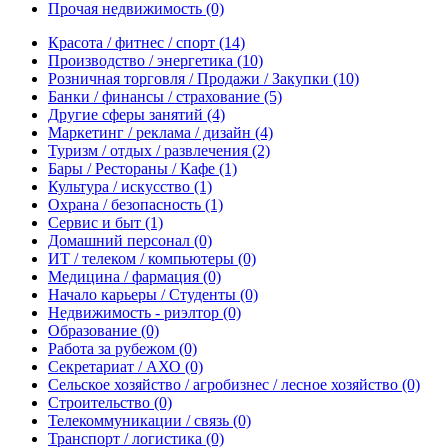
Прочая недвижимость
(0)
Красота / фитнес / спорт
(14)
Производство / энергетика
(10)
Розничная торговля / Продажи / Закупки
(10)
Банки / финансы / страхование
(5)
Другие сферы занятий
(4)
Маркетинг / реклама / дизайн
(4)
Туризм / отдых / развлечения
(2)
Бары / Рестораны / Кафе
(1)
Культура / искусство
(1)
Охрана / безопасность
(1)
Сервис и быт
(1)
Домашний персонал
(0)
ИТ / телеком / компьютеры
(0)
Медицина / фармация
(0)
Начало карьеры / Студенты
(0)
Недвижимость - риэлтор
(0)
Образование
(0)
Работа за рубежом
(0)
Секретариат / АХО
(0)
Сельское хозяйство / агробизнес / лесное хозяйство
(0)
Строительство
(0)
Телекоммуникации / связь
(0)
Транспорт / логистика
(0)