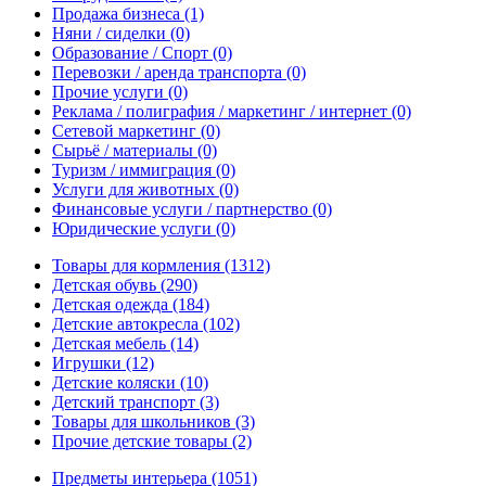
Продажа бизнеса
(1)
Няни / сиделки
(0)
Образование / Спорт
(0)
Перевозки / аренда транспорта
(0)
Прочие услуги
(0)
Реклама / полиграфия / маркетинг / интернет
(0)
Сетевой маркетинг
(0)
Сырьё / материалы
(0)
Туризм / иммиграция
(0)
Услуги для животных
(0)
Финансовые услуги / партнерство
(0)
Юридические услуги
(0)
Товары для кормления
(1312)
Детская обувь
(290)
Детская одежда
(184)
Детские автокресла
(102)
Детская мебель
(14)
Игрушки
(12)
Детские коляски
(10)
Детский транспорт
(3)
Товары для школьников
(3)
Прочие детские товары
(2)
Предметы интерьера
(1051)