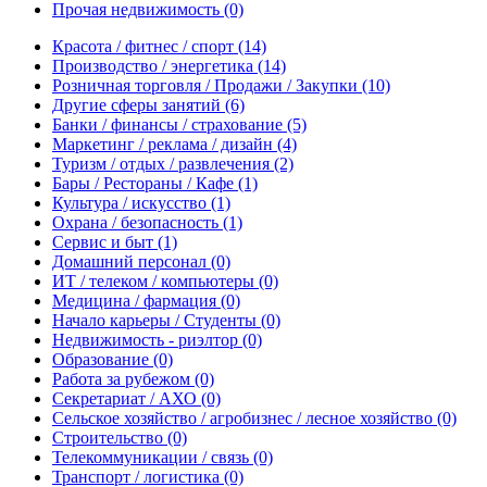
Прочая недвижимость
(0)
Красота / фитнес / спорт
(14)
Производство / энергетика
(14)
Розничная торговля / Продажи / Закупки
(10)
Другие сферы занятий
(6)
Банки / финансы / страхование
(5)
Маркетинг / реклама / дизайн
(4)
Туризм / отдых / развлечения
(2)
Бары / Рестораны / Кафе
(1)
Культура / искусство
(1)
Охрана / безопасность
(1)
Сервис и быт
(1)
Домашний персонал
(0)
ИТ / телеком / компьютеры
(0)
Медицина / фармация
(0)
Начало карьеры / Студенты
(0)
Недвижимость - риэлтор
(0)
Образование
(0)
Работа за рубежом
(0)
Секретариат / АХО
(0)
Сельское хозяйство / агробизнес / лесное хозяйство
(0)
Строительство
(0)
Телекоммуникации / связь
(0)
Транспорт / логистика
(0)