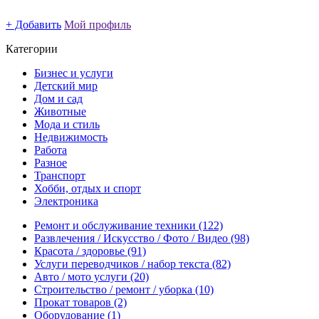
+ Добавить
Мой профиль
Категории
Бизнес и услуги
Детский мир
Дом и сад
Животные
Мода и стиль
Недвижимость
Работа
Разное
Транспорт
Хобби, отдых и спорт
Электроника
Ремонт и обслуживание техники
(122)
Развлечения / Искусство / Фото / Видео
(98)
Красота / здоровье
(91)
Услуги переводчиков / набор текста
(82)
Авто / мото услуги
(20)
Строительство / ремонт / уборка
(10)
Прокат товаров
(2)
Оборудование
(1)