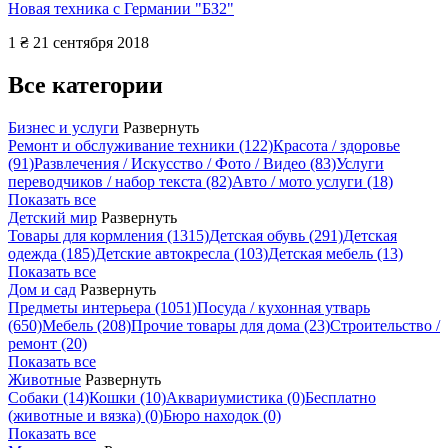
Новая техника с Германии "БЗ2"
1 ₴
21 сентября 2018
Все категории
Бизнес и услуги
Развернуть
Ремонт и обслуживание техники
(122)
Красота / здоровье
(91)
Развлечения / Искусство / Фото / Видео
(83)
Услуги
переводчиков / набор текста
(82)
Авто / мото услуги
(18)
Показать все
Детский мир
Развернуть
Товары для кормления
(1315)
Детская обувь
(291)
Детская
одежда
(185)
Детские автокресла
(103)
Детская мебель
(13)
Показать все
Дом и сад
Развернуть
Предметы интерьера
(1051)
Посуда / кухонная утварь
(650)
Мебель
(208)
Прочие товары для дома
(23)
Строительство /
ремонт
(20)
Показать все
Животные
Развернуть
Собаки
(14)
Кошки
(10)
Аквариумистика
(0)
Бесплатно
(животные и вязка)
(0)
Бюро находок
(0)
Показать все