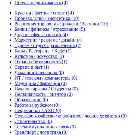
Прочая недвижимость
(0)
Красота / фитнес / спорт
(14)
Производство / энергетика
(10)
Розничная торговля / Продажи / Закупки
(10)
Банки / финансы / страхование
(5)
Другие сферы занятий
(4)
Маркетинг / реклама / дизайн
(4)
Туризм / отдых / развлечения
(2)
Бары / Рестораны / Кафе
(1)
Культура / искусство
(1)
Охрана / безопасность
(1)
Сервис и быт
(1)
Домашний персонал
(0)
ИТ / телеком / компьютеры
(0)
Медицина / фармация
(0)
Начало карьеры / Студенты
(0)
Недвижимость - риэлтор
(0)
Образование
(0)
Работа за рубежом
(0)
Секретариат / АХО
(0)
Сельское хозяйство / агробизнес / лесное хозяйство
(0)
Строительство
(0)
Телекоммуникации / связь
(0)
Транспорт / логистика
(0)