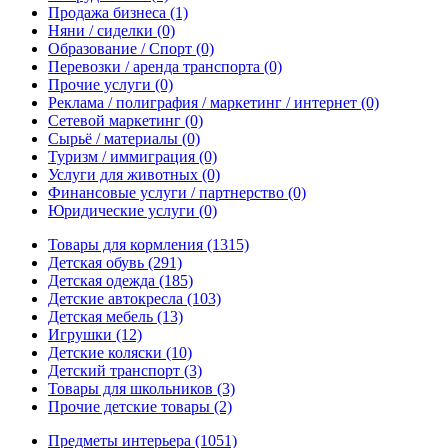
Продажа бизнеса
(1)
Няни / сиделки
(0)
Образование / Спорт
(0)
Перевозки / аренда транспорта
(0)
Прочие услуги
(0)
Реклама / полиграфия / маркетинг / интернет
(0)
Сетевой маркетинг
(0)
Сырьё / материалы
(0)
Туризм / иммиграция
(0)
Услуги для животных
(0)
Финансовые услуги / партнерство
(0)
Юридические услуги
(0)
Товары для кормления
(1315)
Детская обувь
(291)
Детская одежда
(185)
Детские автокресла
(103)
Детская мебель
(13)
Игрушки
(12)
Детские коляски
(10)
Детский транспорт
(3)
Товары для школьников
(3)
Прочие детские товары
(2)
Предметы интерьера
(1051)