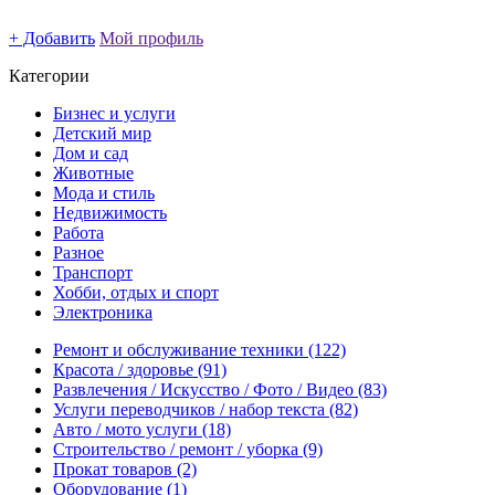
+ Добавить
Мой профиль
Категории
Бизнес и услуги
Детский мир
Дом и сад
Животные
Мода и стиль
Недвижимость
Работа
Разное
Транспорт
Хобби, отдых и спорт
Электроника
Ремонт и обслуживание техники
(122)
Красота / здоровье
(91)
Развлечения / Искусство / Фото / Видео
(83)
Услуги переводчиков / набор текста
(82)
Авто / мото услуги
(18)
Строительство / ремонт / уборка
(9)
Прокат товаров
(2)
Оборудование
(1)