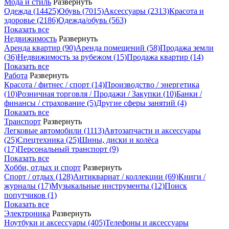
Мода и стиль
Развернуть
Одежда
(14425)
Обувь
(7015)
Аксессуары
(2313)
Красота и
здоровье
(2186)
Одежда/обувь
(563)
Показать все
Недвижимость
Развернуть
Аренда квартир
(90)
Аренда помещений
(58)
Продажа земли
(36)
Недвижимость за рубежом
(15)
Продажа квартир
(14)
Показать все
Работа
Развернуть
Красота / фитнес / спорт
(14)
Производство / энергетика
(10)
Розничная торговля / Продажи / Закупки
(10)
Банки /
финансы / страхование
(5)
Другие сферы занятий
(4)
Показать все
Транспорт
Развернуть
Легковые автомобили
(1113)
Автозапчасти и аксессуары
(25)
Спецтехника
(25)
Шины, диски и колёса
(17)
Персональный транспорт
(9)
Показать все
Хобби, отдых и спорт
Развернуть
Спорт / отдых
(128)
Антиквариат / коллекции
(69)
Книги /
журналы
(17)
Музыкальные инструменты
(12)
Поиск
попутчиков
(1)
Показать все
Электроника
Развернуть
Ноутбуки и аксессуары
(405)
Телефоны и аксессуары