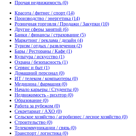
Прочая недвижимость
(0)
Красота / фитнес / спорт
(14)
Производство / энергетика
(14)
Розничная торговля / Продажи / Закупки
(10)
Другие сферы занятий
(6)
Банки / финансы / страхование
(5)
Маркетинг / реклама / дизайн
(4)
Туризм / отдых / развлечения
(2)
Бары / Рестораны / Кафе
(1)
Культура / искусство
(1)
Охрана / безопасность
(1)
Сервис и быт
(1)
Домашний персонал
(0)
ИТ / телеком / компьютеры
(0)
Медицина / фармация
(0)
Начало карьеры / Студенты
(0)
Недвижимость - риэлтор
(0)
Образование
(0)
Работа за рубежом
(0)
Секретариат / АХО
(0)
Сельское хозяйство / агробизнес / лесное хозяйство
(0)
Строительство
(0)
Телекоммуникации / связь
(0)
Транспорт / логистика
(0)