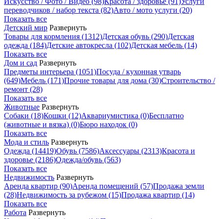
Искусство / Фото / Видео
(98)
Красота / здоровье
(91)
Услуги
переводчиков / набор текста
(82)
Авто / мото услуги
(20)
Показать все
Детский мир
Развернуть
Товары для кормления
(1312)
Детская обувь
(290)
Детская
одежда
(184)
Детские автокресла
(102)
Детская мебель
(14)
Показать все
Дом и сад
Развернуть
Предметы интерьера
(1051)
Посуда / кухонная утварь
(649)
Мебель
(171)
Прочие товары для дома
(30)
Строительство /
ремонт
(28)
Показать все
Животные
Развернуть
Собаки
(18)
Кошки
(12)
Аквариумистика
(0)
Бесплатно
(животные и вязка)
(0)
Бюро находок
(0)
Показать все
Мода и стиль
Развернуть
Одежда
(14419)
Обувь
(7586)
Аксессуары
(2313)
Красота и
здоровье
(2186)
Одежда/обувь
(563)
Показать все
Недвижимость
Развернуть
Аренда квартир
(90)
Аренда помещений
(57)
Продажа земли
(28)
Недвижимость за рубежом
(15)
Продажа квартир
(14)
Показать все
Работа
Развернуть