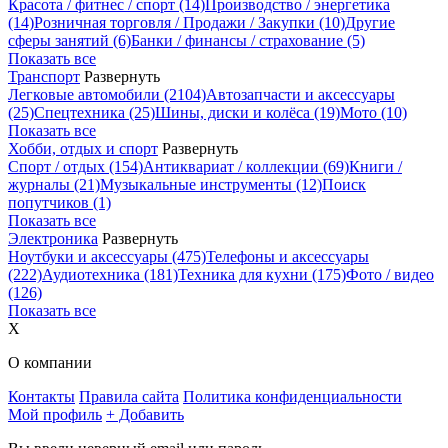
Красота / фитнес / спорт
(14)
Производство / энергетика
(14)
Розничная торговля / Продажи / Закупки
(10)
Другие
сферы занятий
(6)
Банки / финансы / страхование
(5)
Показать все
Транспорт
Развернуть
Легковые автомобили
(2104)
Автозапчасти и аксессуары
(25)
Спецтехника
(25)
Шины, диски и колёса
(19)
Мото
(10)
Показать все
Хобби, отдых и спорт
Развернуть
Спорт / отдых
(154)
Антиквариат / коллекции
(69)
Книги /
журналы
(21)
Музыкальные инструменты
(12)
Поиск
попутчиков
(1)
Показать все
Электроника
Развернуть
Ноутбуки и аксессуары
(475)
Телефоны и аксессуары
(222)
Аудиотехника
(181)
Техника для кухни
(175)
Фото / видео
(126)
Показать все
X
О компании
Контакты
Правила сайта
Политика конфиденциальности
Мой профиль
+ Добавить