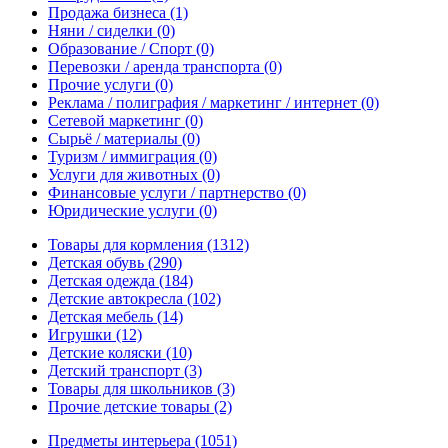
Продажа бизнеса
(1)
Няни / сиделки
(0)
Образование / Спорт
(0)
Перевозки / аренда транспорта
(0)
Прочие услуги
(0)
Реклама / полиграфия / маркетинг / интернет
(0)
Сетевой маркетинг
(0)
Сырьё / материалы
(0)
Туризм / иммиграция
(0)
Услуги для животных
(0)
Финансовые услуги / партнерство
(0)
Юридические услуги
(0)
Товары для кормления
(1312)
Детская обувь
(290)
Детская одежда
(184)
Детские автокресла
(102)
Детская мебель
(14)
Игрушки
(12)
Детские коляски
(10)
Детский транспорт
(3)
Товары для школьников
(3)
Прочие детские товары
(2)
Предметы интерьера
(1051)