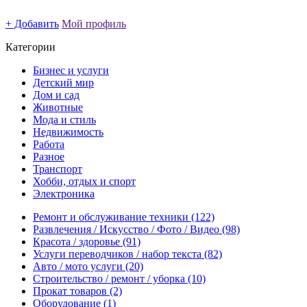
+ Добавить
Мой профиль
Категории
Бизнес и услуги
Детский мир
Дом и сад
Животные
Мода и стиль
Недвижимость
Работа
Разное
Транспорт
Хобби, отдых и спорт
Электроника
Ремонт и обслуживание техники
(122)
Развлечения / Искусство / Фото / Видео
(98)
Красота / здоровье
(91)
Услуги переводчиков / набор текста
(82)
Авто / мото услуги
(20)
Строительство / ремонт / уборка
(10)
Прокат товаров
(2)
Оборудование
(1)