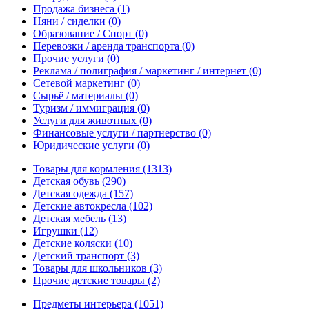
Продажа бизнеса
(1)
Няни / сиделки
(0)
Образование / Спорт
(0)
Перевозки / аренда транспорта
(0)
Прочие услуги
(0)
Реклама / полиграфия / маркетинг / интернет
(0)
Сетевой маркетинг
(0)
Сырьё / материалы
(0)
Туризм / иммиграция
(0)
Услуги для животных
(0)
Финансовые услуги / партнерство
(0)
Юридические услуги
(0)
Товары для кормления
(1313)
Детская обувь
(290)
Детская одежда
(157)
Детские автокресла
(102)
Детская мебель
(13)
Игрушки
(12)
Детские коляски
(10)
Детский транспорт
(3)
Товары для школьников
(3)
Прочие детские товары
(2)
Предметы интерьера
(1051)