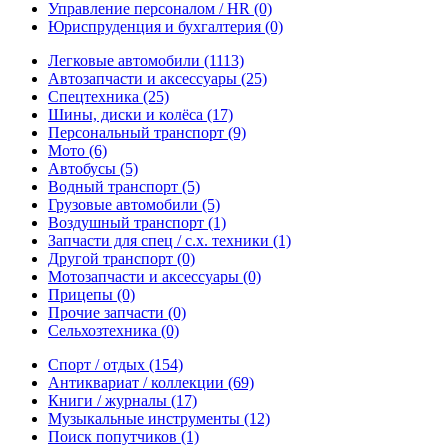
Управление персоналом / HR
(0)
Юриспруденция и бухгалтерия
(0)
Легковые автомобили
(1113)
Автозапчасти и аксессуары
(25)
Спецтехника
(25)
Шины, диски и колёса
(17)
Персональный транспорт
(9)
Мото
(6)
Автобусы
(5)
Водный транспорт
(5)
Грузовые автомобили
(5)
Воздушный транспорт
(1)
Запчасти для спец / с.х. техники
(1)
Другой транспорт
(0)
Мотозапчасти и аксессуары
(0)
Прицепы
(0)
Прочие запчасти
(0)
Сельхозтехника
(0)
Спорт / отдых
(154)
Антиквариат / коллекции
(69)
Книги / журналы
(17)
Музыкальные инструменты
(12)
Поиск попутчиков
(1)