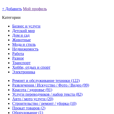
+ Добавить
Мой профиль
Категории
Бизнес и услуги
Детский мир
Дом и сад
Животные
Мода и стиль
Недвижимость
Работа
Разное
Транспорт
Хобби, отдых и спорт
Электроника
Ремонт и обслуживание техники
(122)
Развлечения / Искусство / Фото / Видео
(99)
Красота / здоровье
(91)
Услуги переводчиков / набор текста
(82)
Авто / мото услуги
(20)
Строительство / ремонт / уборка
(10)
Прокат товаров
(2)
Оборудование
(1)