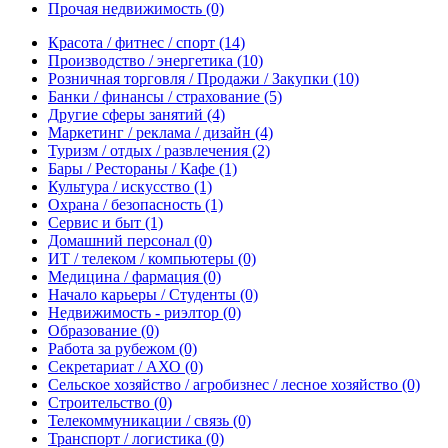
Прочая недвижимость
(0)
Красота / фитнес / спорт
(14)
Производство / энергетика
(10)
Розничная торговля / Продажи / Закупки
(10)
Банки / финансы / страхование
(5)
Другие сферы занятий
(4)
Маркетинг / реклама / дизайн
(4)
Туризм / отдых / развлечения
(2)
Бары / Рестораны / Кафе
(1)
Культура / искусство
(1)
Охрана / безопасность
(1)
Сервис и быт
(1)
Домашний персонал
(0)
ИТ / телеком / компьютеры
(0)
Медицина / фармация
(0)
Начало карьеры / Студенты
(0)
Недвижимость - риэлтор
(0)
Образование
(0)
Работа за рубежом
(0)
Секретариат / АХО
(0)
Сельское хозяйство / агробизнес / лесное хозяйство
(0)
Строительство
(0)
Телекоммуникации / связь
(0)
Транспорт / логистика
(0)