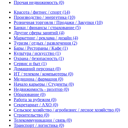
Прочая недвижимость
(0)
Красота / фитнес / спорт
(14)
Производство / энергетика
(10)
Розничная торговля / Продажи / Закупки
(10)
Банки / финансы / страхование
(5)
Другие сферы занятий
(4)
Маркетинг / реклама / дизайн
(4)
Туризм / отдых / развлечения
(2)
Бары / Рестораны / Кафе
(1)
Культура / искусство
(1)
Охрана / безопасность
(1)
Сервис и быт
(1)
Домашний персонал
(0)
ИТ / телеком / компьютеры
(0)
Медицина / фармация
(0)
Начало карьеры / Студенты
(0)
Недвижимость - риэлтор
(0)
Образование
(0)
Работа за рубежом
(0)
Секретариат / АХО
(0)
Сельское хозяйство / агробизнес / лесное хозяйство
(0)
Строительство
(0)
Телекоммуникации / связь
(0)
Транспорт / логистика
(0)