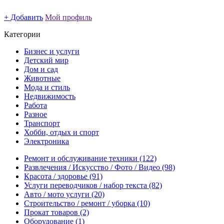
+ Добавить
Мой профиль
Категории
Бизнес и услуги
Детский мир
Дом и сад
Животные
Мода и стиль
Недвижимость
Работа
Разное
Транспорт
Хобби, отдых и спорт
Электроника
Ремонт и обслуживание техники
(122)
Развлечения / Искусство / Фото / Видео
(98)
Красота / здоровье
(91)
Услуги переводчиков / набор текста
(82)
Авто / мото услуги
(20)
Строительство / ремонт / уборка
(10)
Прокат товаров
(2)
Оборудование
(1)