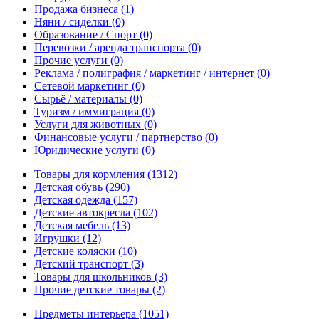
Продажа бизнеса
(1)
Няни / сиделки
(0)
Образование / Спорт
(0)
Перевозки / аренда транспорта
(0)
Прочие услуги
(0)
Реклама / полиграфия / маркетинг / интернет
(0)
Сетевой маркетинг
(0)
Сырьё / материалы
(0)
Туризм / иммиграция
(0)
Услуги для животных
(0)
Финансовые услуги / партнерство
(0)
Юридические услуги
(0)
Товары для кормления
(1312)
Детская обувь
(290)
Детская одежда
(157)
Детские автокресла
(102)
Детская мебель
(13)
Игрушки
(12)
Детские коляски
(10)
Детский транспорт
(3)
Товары для школьников
(3)
Прочие детские товары
(2)
Предметы интерьера
(1051)