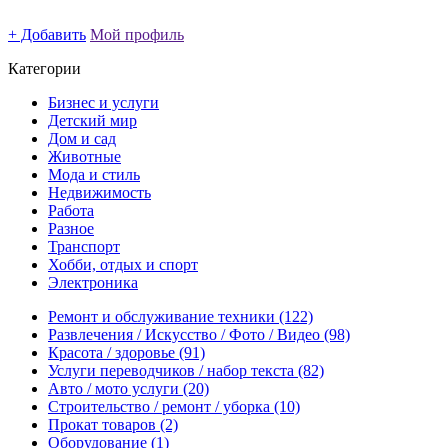
+ Добавить
Мой профиль
Категории
Бизнес и услуги
Детский мир
Дом и сад
Животные
Мода и стиль
Недвижимость
Работа
Разное
Транспорт
Хобби, отдых и спорт
Электроника
Ремонт и обслуживание техники
(122)
Развлечения / Искусство / Фото / Видео
(98)
Красота / здоровье
(91)
Услуги переводчиков / набор текста
(82)
Авто / мото услуги
(20)
Строительство / ремонт / уборка
(10)
Прокат товаров
(2)
Оборудование
(1)