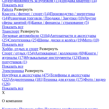
(28)
Недвижимость за рубежом
(15)
Продажа квартир
(14)
Показать все
Работа
Развернуть
Красота / фитнес / спорт
(14)
Производство / энергетика
(14)
Розничная торговля / Продажи / Закупки
(10)
Другие
сферы занятий
(6)
Банки / финансы / страхование
(5)
Показать все
Транспорт
Развернуть
Легковые автомобили
(2104)
Автозапчасти и аксессуары
(25)
Спецтехника
(25)
Шины, диски и колёса
(19)
Мото
(10)
Показать все
Хобби, отдых и спорт
Развернуть
Спорт / отдых
(154)
Антиквариат / коллекции
(69)
Книги /
журналы
(17)
Музыкальные инструменты
(12)
Поиск
попутчиков
(1)
Показать все
Электроника
Развернуть
Ноутбуки и аксессуары
(475)
Телефоны и аксессуары
(222)
Аудиотехника
(181)
Техника для кухни
(175)
Фото / видео
(126)
Показать все
X
О компании