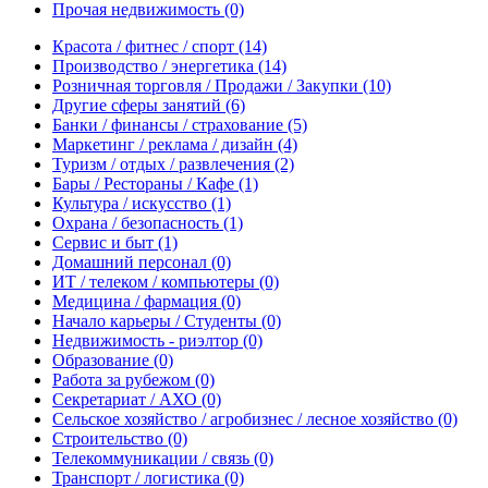
Прочая недвижимость
(0)
Красота / фитнес / спорт
(14)
Производство / энергетика
(14)
Розничная торговля / Продажи / Закупки
(10)
Другие сферы занятий
(6)
Банки / финансы / страхование
(5)
Маркетинг / реклама / дизайн
(4)
Туризм / отдых / развлечения
(2)
Бары / Рестораны / Кафе
(1)
Культура / искусство
(1)
Охрана / безопасность
(1)
Сервис и быт
(1)
Домашний персонал
(0)
ИТ / телеком / компьютеры
(0)
Медицина / фармация
(0)
Начало карьеры / Студенты
(0)
Недвижимость - риэлтор
(0)
Образование
(0)
Работа за рубежом
(0)
Секретариат / АХО
(0)
Сельское хозяйство / агробизнес / лесное хозяйство
(0)
Строительство
(0)
Телекоммуникации / связь
(0)
Транспорт / логистика
(0)