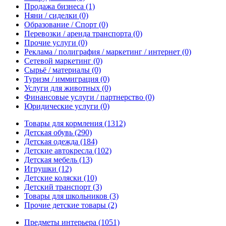
Продажа бизнеса
(1)
Няни / сиделки
(0)
Образование / Спорт
(0)
Перевозки / аренда транспорта
(0)
Прочие услуги
(0)
Реклама / полиграфия / маркетинг / интернет
(0)
Сетевой маркетинг
(0)
Сырьё / материалы
(0)
Туризм / иммиграция
(0)
Услуги для животных
(0)
Финансовые услуги / партнерство
(0)
Юридические услуги
(0)
Товары для кормления
(1312)
Детская обувь
(290)
Детская одежда
(184)
Детские автокресла
(102)
Детская мебель
(13)
Игрушки
(12)
Детские коляски
(10)
Детский транспорт
(3)
Товары для школьников
(3)
Прочие детские товары
(2)
Предметы интерьера
(1051)