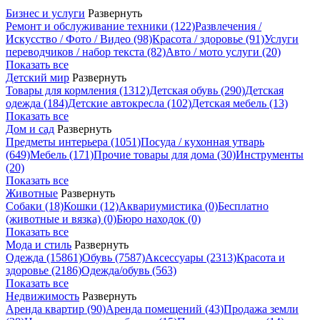
Бизнес и услуги
Развернуть
Ремонт и обслуживание техники
(122)
Развлечения /
Искусство / Фото / Видео
(98)
Красота / здоровье
(91)
Услуги
переводчиков / набор текста
(82)
Авто / мото услуги
(20)
Показать все
Детский мир
Развернуть
Товары для кормления
(1312)
Детская обувь
(290)
Детская
одежда
(184)
Детские автокресла
(102)
Детская мебель
(13)
Показать все
Дом и сад
Развернуть
Предметы интерьера
(1051)
Посуда / кухонная утварь
(649)
Мебель
(171)
Прочие товары для дома
(30)
Инструменты
(20)
Показать все
Животные
Развернуть
Собаки
(18)
Кошки
(12)
Аквариумистика
(0)
Бесплатно
(животные и вязка)
(0)
Бюро находок
(0)
Показать все
Мода и стиль
Развернуть
Одежда
(15861)
Обувь
(7587)
Аксессуары
(2313)
Красота и
здоровье
(2186)
Одежда/обувь
(563)
Показать все
Недвижимость
Развернуть
Аренда квартир
(90)
Аренда помещений
(43)
Продажа земли