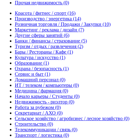
Прочая недвижимость
(0)
Красота / фитнес / спорт
(16)
Производство / энергетика
(14)
Розничная торговля / Продажи / Закупки
(10)
Маркетинг / реклама / дизайн
(7)
Другие сферы занятий
(6)
Банки / финансы / страхование
(5)
Туризм / отдых / развлечения
(2)
Бары / Рестораны / Кафе
(1)
Культура / искусство
(1)
Образование
(1)
Охрана / безопасность
(1)
Сервис и быт
(1)
Домашний персонал
(0)
ИТ / телеком / компьютеры
(0)
Медицина / фармация
(0)
Начало карьеры / Студенты
(0)
Недвижимость - риэлтор
(0)
Работа за рубежом
(0)
Секретариат / АХО
(0)
Сельское хозяйство / агробизнес / лесное хозяйство
(0)
Строительство
(0)
Телекоммуникации / связь
(0)
Транспорт / логистика
(0)