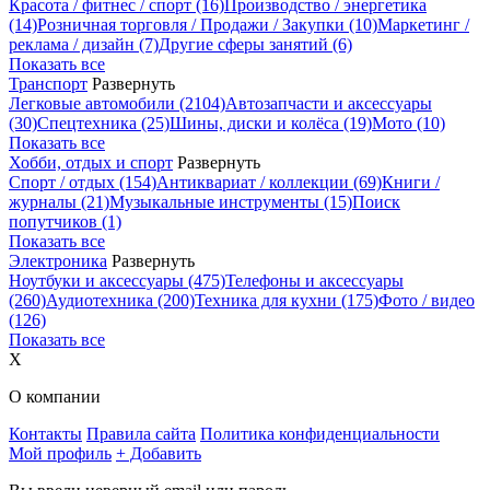
Красота / фитнес / спорт
(16)
Производство / энергетика
(14)
Розничная торговля / Продажи / Закупки
(10)
Маркетинг /
реклама / дизайн
(7)
Другие сферы занятий
(6)
Показать все
Транспорт
Развернуть
Легковые автомобили
(2104)
Автозапчасти и аксессуары
(30)
Спецтехника
(25)
Шины, диски и колёса
(19)
Мото
(10)
Показать все
Хобби, отдых и спорт
Развернуть
Спорт / отдых
(154)
Антиквариат / коллекции
(69)
Книги /
журналы
(21)
Музыкальные инструменты
(15)
Поиск
попутчиков
(1)
Показать все
Электроника
Развернуть
Ноутбуки и аксессуары
(475)
Телефоны и аксессуары
(260)
Аудиотехника
(200)
Техника для кухни
(175)
Фото / видео
(126)
Показать все
X
О компании
Контакты
Правила сайта
Политика конфиденциальности
Мой профиль
+ Добавить