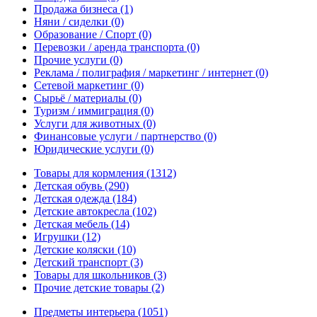
Продажа бизнеса
(1)
Няни / сиделки
(0)
Образование / Спорт
(0)
Перевозки / аренда транспорта
(0)
Прочие услуги
(0)
Реклама / полиграфия / маркетинг / интернет
(0)
Сетевой маркетинг
(0)
Сырьё / материалы
(0)
Туризм / иммиграция
(0)
Услуги для животных
(0)
Финансовые услуги / партнерство
(0)
Юридические услуги
(0)
Товары для кормления
(1312)
Детская обувь
(290)
Детская одежда
(184)
Детские автокресла
(102)
Детская мебель
(14)
Игрушки
(12)
Детские коляски
(10)
Детский транспорт
(3)
Товары для школьников
(3)
Прочие детские товары
(2)
Предметы интерьера
(1051)