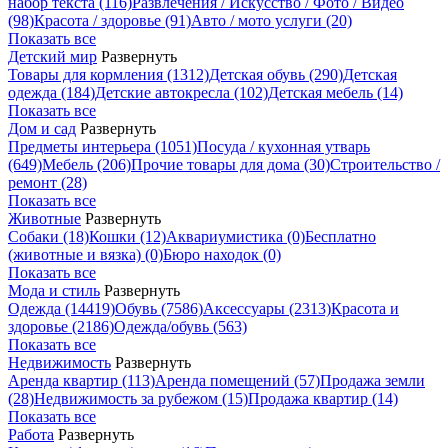
набор текста
(116)
Развлечения / Искусство / Фото / Видео
(98)
Красота / здоровье
(91)
Авто / мото услуги
(20)
Показать все
Детский мир
Развернуть
Товары для кормления
(1312)
Детская обувь
(290)
Детская
одежда
(184)
Детские автокресла
(102)
Детская мебель
(14)
Показать все
Дом и сад
Развернуть
Предметы интерьера
(1051)
Посуда / кухонная утварь
(649)
Мебель
(206)
Прочие товары для дома
(30)
Строительство /
ремонт
(28)
Показать все
Животные
Развернуть
Собаки
(18)
Кошки
(12)
Аквариумистика
(0)
Бесплатно
(животные и вязка)
(0)
Бюро находок
(0)
Показать все
Мода и стиль
Развернуть
Одежда
(14419)
Обувь
(7586)
Аксессуары
(2313)
Красота и
здоровье
(2186)
Одежда/обувь
(563)
Показать все
Недвижимость
Развернуть
Аренда квартир
(113)
Аренда помещений
(57)
Продажа земли
(28)
Недвижимость за рубежом
(15)
Продажа квартир
(14)
Показать все
Работа
Развернуть