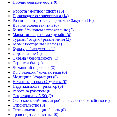
Прочая недвижимость
(0)
Красота / фитнес / спорт
(16)
Производство / энергетика
(14)
Розничная торговля / Продажи / Закупки
(10)
Другие сферы занятий
(6)
Банки / финансы / страхование
(5)
Маркетинг / реклама / дизайн
(4)
Туризм / отдых / развлечения
(2)
Бары / Рестораны / Кафе
(1)
Культура / искусство
(1)
Образование
(1)
Охрана / безопасность
(1)
Сервис и быт
(1)
Домашний персонал
(0)
ИТ / телеком / компьютеры
(0)
Медицина / фармация
(0)
Начало карьеры / Студенты
(0)
Недвижимость - риэлтор
(0)
Работа за рубежом
(0)
Секретариат / АХО
(0)
Сельское хозяйство / агробизнес / лесное хозяйство
(0)
Строительство
(0)
Телекоммуникации / связь
(0)
Транспорт / логистика
(0)