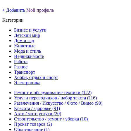
+ Добавить
Мой профиль
Категории
Бизнес и услуги
Детский мир
Дом и сад
Животные
Мода и стиль
Недвижимость
Работа
Разное
Транспорт
Хобби, отдых и спорт
Электроника
Ремонт и обслуживание техники
(122)
Услуги переводчиков / набор текста
(116)
Развлечения / Искусство / Фото / Видео
(98)
Красота / здоровье
(91)
Авто / мото услуги
(20)
Строительство / ремонт / уборка
(10)
Прокат товаров
(2)
Оборудование
(1)