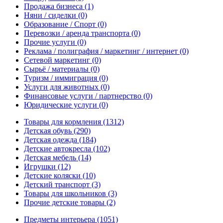
Продажа бизнеса
(1)
Няни / сиделки
(0)
Образование / Спорт
(0)
Перевозки / аренда транспорта
(0)
Прочие услуги
(0)
Реклама / полиграфия / маркетинг / интернет
(0)
Сетевой маркетинг
(0)
Сырьё / материалы
(0)
Туризм / иммиграция
(0)
Услуги для животных
(0)
Финансовые услуги / партнерство
(0)
Юридические услуги
(0)
Товары для кормления
(1312)
Детская обувь
(290)
Детская одежда
(184)
Детские автокресла
(102)
Детская мебель
(14)
Игрушки
(12)
Детские коляски
(10)
Детский транспорт
(3)
Товары для школьников
(3)
Прочие детские товары
(2)
Предметы интерьера
(1051)