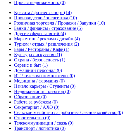
Прочая недвижимость
(0)
Красота / фитнес / спорт
(14)
Производство / энергетика
(10)
Розничная торговля / Продажи / Закупки
(10)
Банки / финансы / страхование
(5)
Другие сферы занятий
(4)
Маркетинг / реклама / дизайн
(4)
Туризм / отдых / развлечения
(2)
Бары / Рестораны / Кафе
(1)
Культура / искусство
(1)
Охрана / безопасность
(1)
Сервис и быт
(1)
Домашний персонал
(0)
ИТ / телеком / компьютеры
(0)
Медицина / фармация
(0)
Начало карьеры / Студенты
(0)
Недвижимость - риэлтор
(0)
Образование
(0)
Работа за рубежом
(0)
Секретариат / АХО
(0)
Сельское хозяйство / агробизнес / лесное хозяйство
(0)
Строительство
(0)
Телекоммуникации / связь
(0)
Транспорт / логистика
(0)