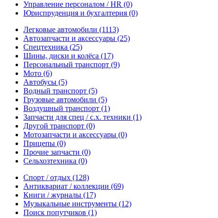
Управление персоналом / HR
(0)
Юриспруденция и бухгалтерия
(0)
Легковые автомобили
(1113)
Автозапчасти и аксессуары
(25)
Спецтехника
(25)
Шины, диски и колёса
(17)
Персональный транспорт
(9)
Мото
(6)
Автобусы
(5)
Водный транспорт
(5)
Грузовые автомобили
(5)
Воздушный транспорт
(1)
Запчасти для спец / с.х. техники
(1)
Другой транспорт
(0)
Мотозапчасти и аксессуары
(0)
Прицепы
(0)
Прочие запчасти
(0)
Сельхозтехника
(0)
Спорт / отдых
(128)
Антиквариат / коллекции
(69)
Книги / журналы
(17)
Музыкальные инструменты
(12)
Поиск попутчиков
(1)