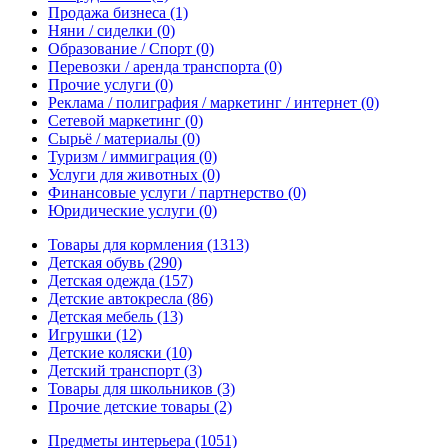
Продажа бизнеса
(1)
Няни / сиделки
(0)
Образование / Спорт
(0)
Перевозки / аренда транспорта
(0)
Прочие услуги
(0)
Реклама / полиграфия / маркетинг / интернет
(0)
Сетевой маркетинг
(0)
Сырьё / материалы
(0)
Туризм / иммиграция
(0)
Услуги для животных
(0)
Финансовые услуги / партнерство
(0)
Юридические услуги
(0)
Товары для кормления
(1313)
Детская обувь
(290)
Детская одежда
(157)
Детские автокресла
(86)
Детская мебель
(13)
Игрушки
(12)
Детские коляски
(10)
Детский транспорт
(3)
Товары для школьников
(3)
Прочие детские товары
(2)
Предметы интерьера
(1051)