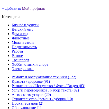
+ Добавить
Мой профиль
Категории
Бизнес и услуги
Детский мир
Дом и сад
Животные
Мода и стиль
Недвижимость
Работа
Разное
Транспорт
Хобби, отдых и спорт
Электроника
Ремонт и обслуживание техники
(122)
Красота / здоровье
(91)
Развлечения / Искусство / Фото / Видео
(83)
Услуги переводчиков / набор текста
(82)
Авто / мото услуги
(20)
Строительство / ремонт / уборка
(10)
Прокат товаров
(2)
Оборудование
(1)