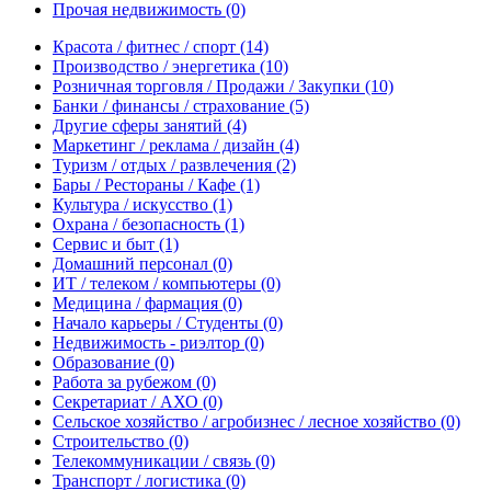
Прочая недвижимость
(0)
Красота / фитнес / спорт
(14)
Производство / энергетика
(10)
Розничная торговля / Продажи / Закупки
(10)
Банки / финансы / страхование
(5)
Другие сферы занятий
(4)
Маркетинг / реклама / дизайн
(4)
Туризм / отдых / развлечения
(2)
Бары / Рестораны / Кафе
(1)
Культура / искусство
(1)
Охрана / безопасность
(1)
Сервис и быт
(1)
Домашний персонал
(0)
ИТ / телеком / компьютеры
(0)
Медицина / фармация
(0)
Начало карьеры / Студенты
(0)
Недвижимость - риэлтор
(0)
Образование
(0)
Работа за рубежом
(0)
Секретариат / АХО
(0)
Сельское хозяйство / агробизнес / лесное хозяйство
(0)
Строительство
(0)
Телекоммуникации / связь
(0)
Транспорт / логистика
(0)