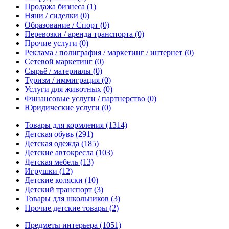
Продажа бизнеса
(1)
Няни / сиделки
(0)
Образование / Спорт
(0)
Перевозки / аренда транспорта
(0)
Прочие услуги
(0)
Реклама / полиграфия / маркетинг / интернет
(0)
Сетевой маркетинг
(0)
Сырьё / материалы
(0)
Туризм / иммиграция
(0)
Услуги для животных
(0)
Финансовые услуги / партнерство
(0)
Юридические услуги
(0)
Товары для кормления
(1314)
Детская обувь
(291)
Детская одежда
(185)
Детские автокресла
(103)
Детская мебель
(13)
Игрушки
(12)
Детские коляски
(10)
Детский транспорт
(3)
Товары для школьников
(3)
Прочие детские товары
(2)
Предметы интерьера
(1051)