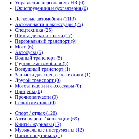
Управление персоналом / HR
(0)
Юриспруденция и бухгалтерия
(0)
Легковые автомобили
(1113)
Автозапчасти и аксессуары
(25)
Спецтехника
(25)
Шины, диски и колёса
(17)
Персональный транспорт
(9)
Мото
(6)
Автобусы
(5)
Водный транспорт
(5)
Грузовые автомобили
(5)
Воздушный транспорт
(1)
Запчасти для спец / с.х. техники
(1)
Другой транспорт
(0)
Мотозапчасти и аксессуары
(0)
Прицепы
(0)
Прочие запчасти
(0)
Сельхозтехника
(0)
Спорт / отдых
(128)
Антиквариат / коллекции
(69)
Книги / журналы
(17)
Музыкальные инструменты
(12)
Поиск попутчиков
(1)