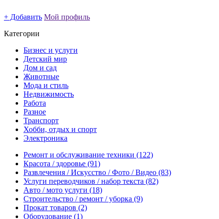
+ Добавить
Мой профиль
Категории
Бизнес и услуги
Детский мир
Дом и сад
Животные
Мода и стиль
Недвижимость
Работа
Разное
Транспорт
Хобби, отдых и спорт
Электроника
Ремонт и обслуживание техники
(122)
Красота / здоровье
(91)
Развлечения / Искусство / Фото / Видео
(83)
Услуги переводчиков / набор текста
(82)
Авто / мото услуги
(18)
Строительство / ремонт / уборка
(9)
Прокат товаров
(2)
Оборудование
(1)