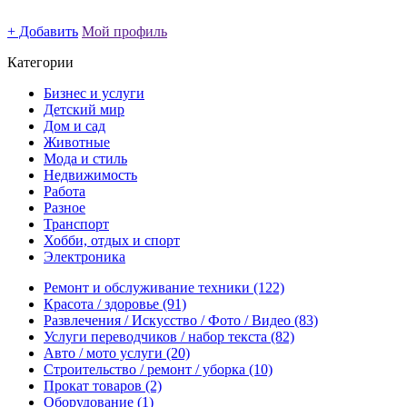
+ Добавить
Мой профиль
Категории
Бизнес и услуги
Детский мир
Дом и сад
Животные
Мода и стиль
Недвижимость
Работа
Разное
Транспорт
Хобби, отдых и спорт
Электроника
Ремонт и обслуживание техники
(122)
Красота / здоровье
(91)
Развлечения / Искусство / Фото / Видео
(83)
Услуги переводчиков / набор текста
(82)
Авто / мото услуги
(20)
Строительство / ремонт / уборка
(10)
Прокат товаров
(2)
Оборудование
(1)