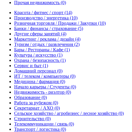
Прочая недвижимость
(0)
Красота / фитнес / спорт
(14)
Производство / энергетика
(10)
Розничная торговля / Продажи / Закупки
(10)
Банки / финансы / страхование
(5)
Другие сферы занятий
(4)
Маркетинг / реклама / дизайн
(4)
Туризм / отдых / развлечения
(2)
Бары / Рестораны / Кафе
(1)
Культура / искусство
(1)
Охрана / безопасность
(1)
Сервис и быт
(1)
Домашний персонал
(0)
ИТ / телеком / компьютеры
(0)
Медицина / фармация
(0)
Начало карьеры / Студенты
(0)
Недвижимость - риэлтор
(0)
Образование
(0)
Работа за рубежом
(0)
Секретариат / АХО
(0)
Сельское хозяйство / агробизнес / лесное хозяйство
(0)
Строительство
(0)
Телекоммуникации / связь
(0)
Транспорт / логистика
(0)