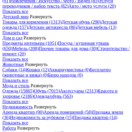
(91)
Развлечения / Искусство / Фото / Видео
(83)
Услуги
переводчиков / набор текста
(82)
Авто / мото услуги
(20)
Показать все
Детский мир
Развернуть
Товары для кормления
(1313)
Детская обувь
(290)
Детская
одежда
(157)
Детские автокресла
(86)
Детская мебель
(13)
Показать все
Дом и сад
Развернуть
Предметы интерьера
(1051)
Посуда / кухонная утварь
(650)
Мебель
(208)
Прочие товары для дома
(30)
Строительство /
ремонт
(20)
Показать все
Животные
Развернуть
Собаки
(14)
Кошки
(12)
Аквариумистика
(0)
Бесплатно
(животные и вязка)
(0)
Бюро находок
(0)
Показать все
Мода и стиль
Развернуть
Одежда
(15865)
Обувь
(7015)
Аксессуары
(2313)
Красота и
здоровье
(2186)
Одежда/обувь
(563)
Показать все
Недвижимость
Развернуть
Аренда квартир
(90)
Аренда помещений
(58)
Продажа земли
(36)
Недвижимость за рубежом
(15)
Продажа квартир
(14)
Показать все
Работа
Развернуть