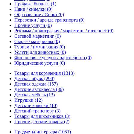
Продажа бизнеса
(1)
Няни / сиделки
(0)
Образование / Спорт
(0)
Перевозки / аренда транспорта
(0)
Прочие услуги
(0)
Реклама / полиграфия / маркетинг / интернет
(0)
Сетевой маркетинг
(0)
Сырьё / материалы
(0)
Туризм / иммиграция
(0)
Услуги для животных
(0)
Финансовые услуги / партнерство
(0)
Юридические услуги
(0)
Товары для кормления
(1313)
Детская обувь
(290)
Детская одежда
(157)
Детские автокресла
(86)
Детская мебель
(13)
Игрушки
(12)
Детские коляски
(10)
Детский транспорт
(3)
Товары для школьников
(3)
Прочие детские товары
(2)
Предметы интерьера
(1051)