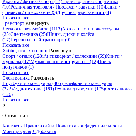
Красота / фитнес / спорт
(14)
Производство / энергетика
(10)
Розничная торговля / Продажи / Закупки
(10)
Банки /
финансы / страхование
(5)
Другие сферы занятий
(4)
Показать все
Транспорт
Развернуть
Легковые автомобили
(1113)
Автозапчасти и аксессуары
(25)
Спецтехника
(25)
Шины, диски и колёса
(17)
Персональный транспорт
(9)
Показать все
Хобби, отдых и спорт
Развернуть
Спорт / отдых
(128)
Антиквариат / коллекции
(69)
Книги /
журналы
(17)
Музыкальные инструменты
(12)
Поиск
попутчиков
(1)
Показать все
Электроника
Развернуть
Ноутбуки и аксессуары
(405)
Телефоны и аксессуары
(222)
Аудиотехника
(181)
Техника для кухни
(175)
Фото / видео
(126)
Показать все
X
О компании
Контакты
Правила сайта
Политика конфиденциальности
Мой профиль
+ Добавить