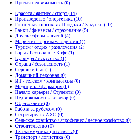
Прочая недвижимость
(0)
Красота / фитнес / спорт
(14)
Производство / энергетика
(10)
Розничная торговля / Продажи / Закупки
(10)
Банки / финансы / страхование
(5)
Другие сферы занятий
(4)
Маркетинг / реклама / дизайн
(4)
Туризм / отдых / развлечения
(2)
Бары / Рестораны / Кафе
(1)
Культура / искусство
(1)
Охрана / безопасность
(1)
Сервис и быт
(1)
Домашний персонал
(0)
ИТ / телеком / компьютеры
(0)
Медицина / фармация
(0)
Начало карьеры / Студенты
(0)
Недвижимость - риэлтор
(0)
Образование
(0)
Работа за рубежом
(0)
Секретариат / АХО
(0)
Сельское хозяйство / агробизнес / лесное хозяйство
(0)
Строительство
(0)
Телекоммуникации / связь
(0)
Транспорт / логистика
(0)