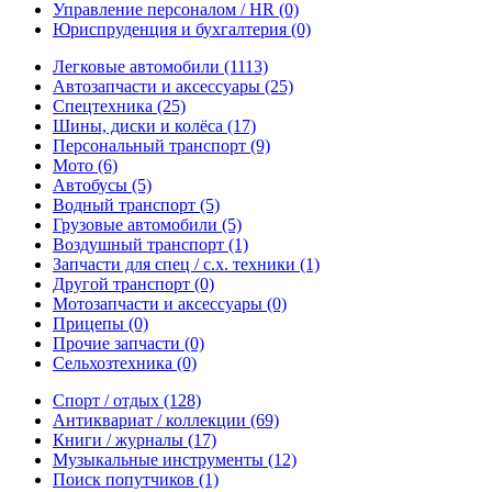
Управление персоналом / HR
(0)
Юриспруденция и бухгалтерия
(0)
Легковые автомобили
(1113)
Автозапчасти и аксессуары
(25)
Спецтехника
(25)
Шины, диски и колёса
(17)
Персональный транспорт
(9)
Мото
(6)
Автобусы
(5)
Водный транспорт
(5)
Грузовые автомобили
(5)
Воздушный транспорт
(1)
Запчасти для спец / с.х. техники
(1)
Другой транспорт
(0)
Мотозапчасти и аксессуары
(0)
Прицепы
(0)
Прочие запчасти
(0)
Сельхозтехника
(0)
Спорт / отдых
(128)
Антиквариат / коллекции
(69)
Книги / журналы
(17)
Музыкальные инструменты
(12)
Поиск попутчиков
(1)