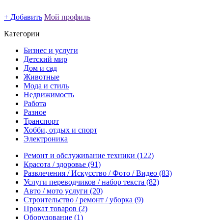
+ Добавить
Мой профиль
Категории
Бизнес и услуги
Детский мир
Дом и сад
Животные
Мода и стиль
Недвижимость
Работа
Разное
Транспорт
Хобби, отдых и спорт
Электроника
Ремонт и обслуживание техники
(122)
Красота / здоровье
(91)
Развлечения / Искусство / Фото / Видео
(83)
Услуги переводчиков / набор текста
(82)
Авто / мото услуги
(20)
Строительство / ремонт / уборка
(9)
Прокат товаров
(2)
Оборудование
(1)