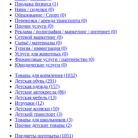
Продажа бизнеса
(1)
Няни / сиделки
(0)
Образование / Спорт
(0)
Перевозки / аренда транспорта
(0)
Прочие услуги
(0)
Реклама / полиграфия / маркетинг / интернет
(0)
Сетевой маркетинг
(0)
Сырьё / материалы
(0)
Туризм / иммиграция
(0)
Услуги для животных
(0)
Финансовые услуги / партнерство
(0)
Юридические услуги
(0)
Товары для кормления
(1032)
Детская обувь
(291)
Детская одежда
(157)
Детские автокресла
(86)
Детская мебель
(13)
Игрушки
(12)
Детские коляски
(10)
Детский транспорт
(3)
Товары для школьников
(3)
Прочие детские товары
(2)
Предметы интерьера
(1051)