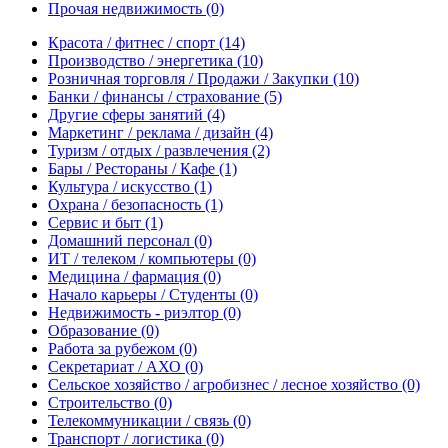
Прочая недвижимость
(0)
Красота / фитнес / спорт
(14)
Производство / энергетика
(10)
Розничная торговля / Продажи / Закупки
(10)
Банки / финансы / страхование
(5)
Другие сферы занятий
(4)
Маркетинг / реклама / дизайн
(4)
Туризм / отдых / развлечения
(2)
Бары / Рестораны / Кафе
(1)
Культура / искусство
(1)
Охрана / безопасность
(1)
Сервис и быт
(1)
Домашний персонал
(0)
ИТ / телеком / компьютеры
(0)
Медицина / фармация
(0)
Начало карьеры / Студенты
(0)
Недвижимость - риэлтор
(0)
Образование
(0)
Работа за рубежом
(0)
Секретариат / АХО
(0)
Сельское хозяйство / агробизнес / лесное хозяйство
(0)
Строительство
(0)
Телекоммуникации / связь
(0)
Транспорт / логистика
(0)