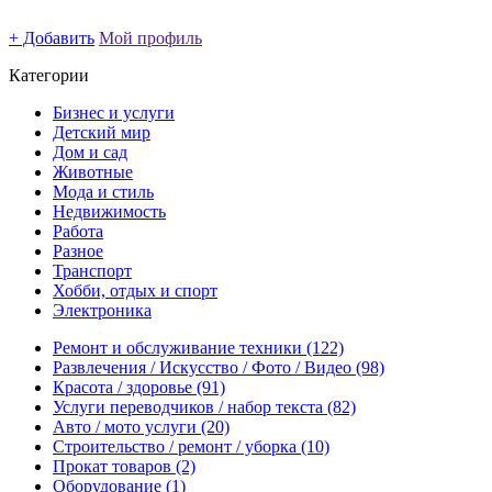
+ Добавить
Мой профиль
Категории
Бизнес и услуги
Детский мир
Дом и сад
Животные
Мода и стиль
Недвижимость
Работа
Разное
Транспорт
Хобби, отдых и спорт
Электроника
Ремонт и обслуживание техники
(122)
Развлечения / Искусство / Фото / Видео
(98)
Красота / здоровье
(91)
Услуги переводчиков / набор текста
(82)
Авто / мото услуги
(20)
Строительство / ремонт / уборка
(10)
Прокат товаров
(2)
Оборудование
(1)