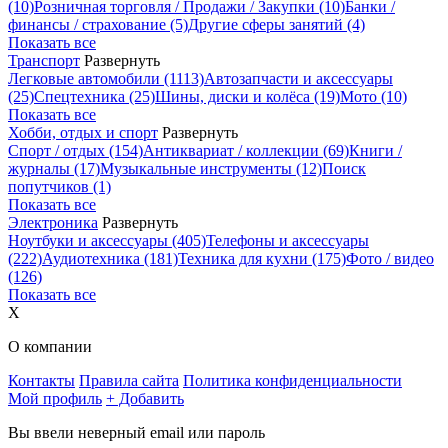
(10)
Розничная торговля / Продажи / Закупки
(10)
Банки /
финансы / страхование
(5)
Другие сферы занятий
(4)
Показать все
Транспорт
Развернуть
Легковые автомобили
(1113)
Автозапчасти и аксессуары
(25)
Спецтехника
(25)
Шины, диски и колёса
(19)
Мото
(10)
Показать все
Хобби, отдых и спорт
Развернуть
Спорт / отдых
(154)
Антиквариат / коллекции
(69)
Книги /
журналы
(17)
Музыкальные инструменты
(12)
Поиск
попутчиков
(1)
Показать все
Электроника
Развернуть
Ноутбуки и аксессуары
(405)
Телефоны и аксессуары
(222)
Аудиотехника
(181)
Техника для кухни
(175)
Фото / видео
(126)
Показать все
X
О компании
Контакты
Правила сайта
Политика конфиденциальности
Мой профиль
+ Добавить
Вы ввели неверный email или пароль