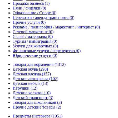
Продажа бизнеса
(1)
Няни / сиделки
(0)
Образование / Спорт
(0)
Перевозки / аренда транспорта
(0)
Прочие услуги
(0)
Реклама / полиграфия / маркетинг / интернет
(0)
Сетевой маркетинг
(0)
Сырьё / материалы
(0)
Туризм / иммиграция
(0)
Услуги для животных
(0)
Финансовые услуги / партнерство
(0)
Юридические услуги
(0)
Товары для кормления
(1312)
Детская обувь
(290)
Детская одежда
(157)
Детские автокресла
(102)
Детская мебель
(13)
Игрушки
(12)
Детские коляски
(10)
Детский транспорт
(3)
Товары для школьников
(3)
Прочие детские товары
(2)
Предметы интерьера
(1051)