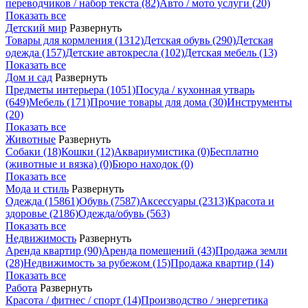
переводчиков / набор текста
(82)
Авто / мото услуги
(20)
Показать все
Детский мир
Развернуть
Товары для кормления
(1312)
Детская обувь
(290)
Детская
одежда
(157)
Детские автокресла
(102)
Детская мебель
(13)
Показать все
Дом и сад
Развернуть
Предметы интерьера
(1051)
Посуда / кухонная утварь
(649)
Мебель
(171)
Прочие товары для дома
(30)
Инструменты
(20)
Показать все
Животные
Развернуть
Собаки
(18)
Кошки
(12)
Аквариумистика
(0)
Бесплатно
(животные и вязка)
(0)
Бюро находок
(0)
Показать все
Мода и стиль
Развернуть
Одежда
(15861)
Обувь
(7587)
Аксессуары
(2313)
Красота и
здоровье
(2186)
Одежда/обувь
(563)
Показать все
Недвижимость
Развернуть
Аренда квартир
(90)
Аренда помещений
(43)
Продажа земли
(28)
Недвижимость за рубежом
(15)
Продажа квартир
(14)
Показать все
Работа
Развернуть
Красота / фитнес / спорт
(14)
Производство / энергетика