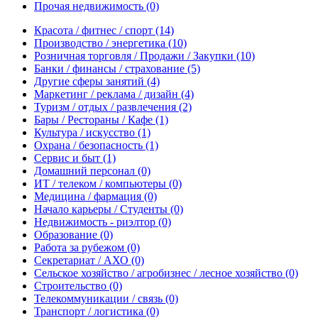
Прочая недвижимость
(0)
Красота / фитнес / спорт
(14)
Производство / энергетика
(10)
Розничная торговля / Продажи / Закупки
(10)
Банки / финансы / страхование
(5)
Другие сферы занятий
(4)
Маркетинг / реклама / дизайн
(4)
Туризм / отдых / развлечения
(2)
Бары / Рестораны / Кафе
(1)
Культура / искусство
(1)
Охрана / безопасность
(1)
Сервис и быт
(1)
Домашний персонал
(0)
ИТ / телеком / компьютеры
(0)
Медицина / фармация
(0)
Начало карьеры / Студенты
(0)
Недвижимость - риэлтор
(0)
Образование
(0)
Работа за рубежом
(0)
Секретариат / АХО
(0)
Сельское хозяйство / агробизнес / лесное хозяйство
(0)
Строительство
(0)
Телекоммуникации / связь
(0)
Транспорт / логистика
(0)