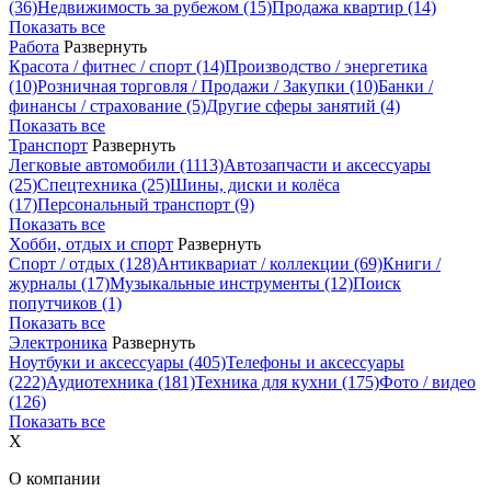
(36)
Недвижимость за рубежом
(15)
Продажа квартир
(14)
Показать все
Работа
Развернуть
Красота / фитнес / спорт
(14)
Производство / энергетика
(10)
Розничная торговля / Продажи / Закупки
(10)
Банки /
финансы / страхование
(5)
Другие сферы занятий
(4)
Показать все
Транспорт
Развернуть
Легковые автомобили
(1113)
Автозапчасти и аксессуары
(25)
Спецтехника
(25)
Шины, диски и колёса
(17)
Персональный транспорт
(9)
Показать все
Хобби, отдых и спорт
Развернуть
Спорт / отдых
(128)
Антиквариат / коллекции
(69)
Книги /
журналы
(17)
Музыкальные инструменты
(12)
Поиск
попутчиков
(1)
Показать все
Электроника
Развернуть
Ноутбуки и аксессуары
(405)
Телефоны и аксессуары
(222)
Аудиотехника
(181)
Техника для кухни
(175)
Фото / видео
(126)
Показать все
X
О компании