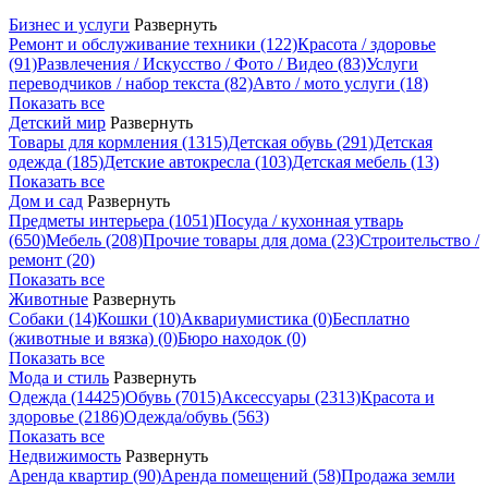
Бизнес и услуги
Развернуть
Ремонт и обслуживание техники
(122)
Красота / здоровье
(91)
Развлечения / Искусство / Фото / Видео
(83)
Услуги
переводчиков / набор текста
(82)
Авто / мото услуги
(18)
Показать все
Детский мир
Развернуть
Товары для кормления
(1315)
Детская обувь
(291)
Детская
одежда
(185)
Детские автокресла
(103)
Детская мебель
(13)
Показать все
Дом и сад
Развернуть
Предметы интерьера
(1051)
Посуда / кухонная утварь
(650)
Мебель
(208)
Прочие товары для дома
(23)
Строительство /
ремонт
(20)
Показать все
Животные
Развернуть
Собаки
(14)
Кошки
(10)
Аквариумистика
(0)
Бесплатно
(животные и вязка)
(0)
Бюро находок
(0)
Показать все
Мода и стиль
Развернуть
Одежда
(14425)
Обувь
(7015)
Аксессуары
(2313)
Красота и
здоровье
(2186)
Одежда/обувь
(563)
Показать все
Недвижимость
Развернуть
Аренда квартир
(90)
Аренда помещений
(58)
Продажа земли