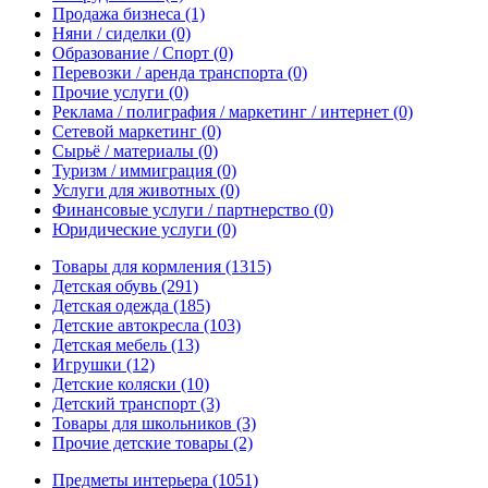
Продажа бизнеса
(1)
Няни / сиделки
(0)
Образование / Спорт
(0)
Перевозки / аренда транспорта
(0)
Прочие услуги
(0)
Реклама / полиграфия / маркетинг / интернет
(0)
Сетевой маркетинг
(0)
Сырьё / материалы
(0)
Туризм / иммиграция
(0)
Услуги для животных
(0)
Финансовые услуги / партнерство
(0)
Юридические услуги
(0)
Товары для кормления
(1315)
Детская обувь
(291)
Детская одежда
(185)
Детские автокресла
(103)
Детская мебель
(13)
Игрушки
(12)
Детские коляски
(10)
Детский транспорт
(3)
Товары для школьников
(3)
Прочие детские товары
(2)
Предметы интерьера
(1051)