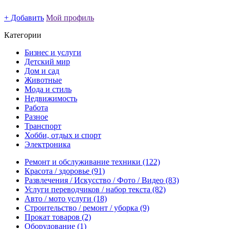
+ Добавить
Мой профиль
Категории
Бизнес и услуги
Детский мир
Дом и сад
Животные
Мода и стиль
Недвижимость
Работа
Разное
Транспорт
Хобби, отдых и спорт
Электроника
Ремонт и обслуживание техники
(122)
Красота / здоровье
(91)
Развлечения / Искусство / Фото / Видео
(83)
Услуги переводчиков / набор текста
(82)
Авто / мото услуги
(18)
Строительство / ремонт / уборка
(9)
Прокат товаров
(2)
Оборудование
(1)