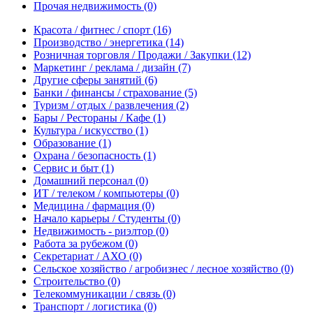
Прочая недвижимость
(0)
Красота / фитнес / спорт
(16)
Производство / энергетика
(14)
Розничная торговля / Продажи / Закупки
(12)
Маркетинг / реклама / дизайн
(7)
Другие сферы занятий
(6)
Банки / финансы / страхование
(5)
Туризм / отдых / развлечения
(2)
Бары / Рестораны / Кафе
(1)
Культура / искусство
(1)
Образование
(1)
Охрана / безопасность
(1)
Сервис и быт
(1)
Домашний персонал
(0)
ИТ / телеком / компьютеры
(0)
Медицина / фармация
(0)
Начало карьеры / Студенты
(0)
Недвижимость - риэлтор
(0)
Работа за рубежом
(0)
Секретариат / АХО
(0)
Сельское хозяйство / агробизнес / лесное хозяйство
(0)
Строительство
(0)
Телекоммуникации / связь
(0)
Транспорт / логистика
(0)