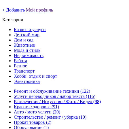
+ Добавить
Мой профиль
Категории
Бизнес и услуги
Детский мир
Дом и сад
Животные
Мода и стиль
Недвижимость
Работа
Разное
Транспорт
Хобби, отдых и спорт
Электроника
Ремонт и обслуживание техники
(122)
Услуги переводчиков / набор текста
(116)
Развлечения / Искусство / Фото / Видео
(98)
Красота / здоровье
(91)
Авто / мото услуги
(20)
Строительство / ремонт / уборка
(10)
Прокат товаров
(2)
Оборудование
(1)