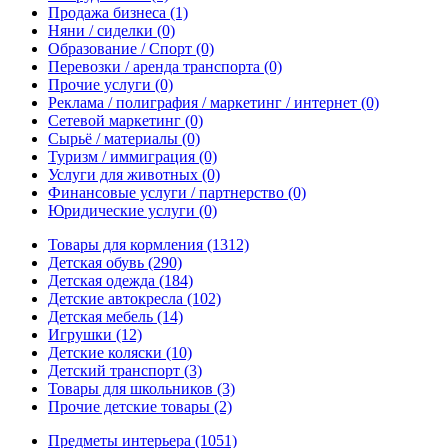
Продажа бизнеса
(1)
Няни / сиделки
(0)
Образование / Спорт
(0)
Перевозки / аренда транспорта
(0)
Прочие услуги
(0)
Реклама / полиграфия / маркетинг / интернет
(0)
Сетевой маркетинг
(0)
Сырьё / материалы
(0)
Туризм / иммиграция
(0)
Услуги для животных
(0)
Финансовые услуги / партнерство
(0)
Юридические услуги
(0)
Товары для кормления
(1312)
Детская обувь
(290)
Детская одежда
(184)
Детские автокресла
(102)
Детская мебель
(14)
Игрушки
(12)
Детские коляски
(10)
Детский транспорт
(3)
Товары для школьников
(3)
Прочие детские товары
(2)
Предметы интерьера
(1051)