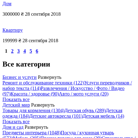
Дом
3000000 ₴
28 сентября 2018
Квартиру
199999 ₴
28 сентября 2018
1
2
3
4
5
6
Все категории
Бизнес и услуги
Развернуть
Ремонт и обслуживание техники
(122)
Услуги переводчиков /
набор текста
(114)
Развлечения / Искусство / Фото / Видео
(97)
Красота / здоровье
(90)
Авто / мото услуги
(20)
Показать все
Детский мир
Развернуть
Товары для кормления
(1304)
Детская обувь
(289)
Детская
одежда
(184)
Детские автокресла
(101)
Детская мебель
(14)
Показать все
Дом и сад
Развернуть
Предметы интерьера
(1048)
Посуда / кухонная утварь