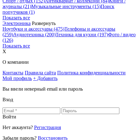
Спорт / отдых
(152)
Антиквариат / коллекции
(84)
Книги /
журналы
(21)
Музыкальные инструменты
(15)
Поиск
попутчиков
(1)
Показать все
Электроника
Развернуть
Ноутбуки и аксессуары
(475)
Телефоны и аксессуары
(259)
Аудиотехника
(200)
Техника для кухни
(197)
Фото / видео
(126)
Показать все
X
О компании
Контакты
Правила сайта
Политика конфиденциальности
Мой профиль
+ Добавить
Вы ввели неверный email или пароль
Вход
Войти
Нет аккаунта?
Регистрация
Забыли пароль?
Восстановить