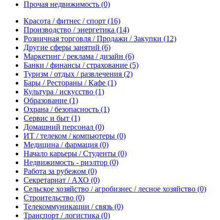
Прочая недвижимость
(0)
Красота / фитнес / спорт
(16)
Производство / энергетика
(14)
Розничная торговля / Продажи / Закупки
(12)
Другие сферы занятий
(6)
Маркетинг / реклама / дизайн
(6)
Банки / финансы / страхование
(5)
Туризм / отдых / развлечения
(2)
Бары / Рестораны / Кафе
(1)
Культура / искусство
(1)
Образование
(1)
Охрана / безопасность
(1)
Сервис и быт
(1)
Домашний персонал
(0)
ИТ / телеком / компьютеры
(0)
Медицина / фармация
(0)
Начало карьеры / Студенты
(0)
Недвижимость - риэлтор
(0)
Работа за рубежом
(0)
Секретариат / АХО
(0)
Сельское хозяйство / агробизнес / лесное хозяйство
(0)
Строительство
(0)
Телекоммуникации / связь
(0)
Транспорт / логистика
(0)