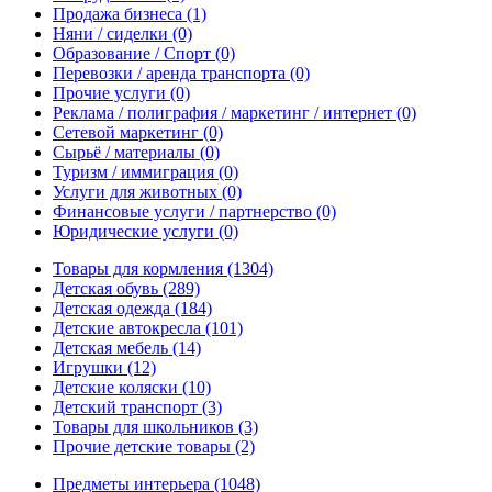
Продажа бизнеса
(1)
Няни / сиделки
(0)
Образование / Спорт
(0)
Перевозки / аренда транспорта
(0)
Прочие услуги
(0)
Реклама / полиграфия / маркетинг / интернет
(0)
Сетевой маркетинг
(0)
Сырьё / материалы
(0)
Туризм / иммиграция
(0)
Услуги для животных
(0)
Финансовые услуги / партнерство
(0)
Юридические услуги
(0)
Товары для кормления
(1304)
Детская обувь
(289)
Детская одежда
(184)
Детские автокресла
(101)
Детская мебель
(14)
Игрушки
(12)
Детские коляски
(10)
Детский транспорт
(3)
Товары для школьников
(3)
Прочие детские товары
(2)
Предметы интерьера
(1048)