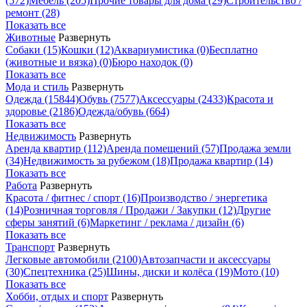
(572)
Мебель
(205)
Прочие товары для дома
(29)
Строительство /
ремонт
(28)
Показать все
Животные
Развернуть
Собаки
(15)
Кошки
(12)
Аквариумистика
(0)
Бесплатно
(животные и вязка)
(0)
Бюро находок
(0)
Показать все
Мода и стиль
Развернуть
Одежда
(15844)
Обувь
(7577)
Аксессуары
(2433)
Красота и
здоровье
(2186)
Одежда/обувь
(664)
Показать все
Недвижимость
Развернуть
Аренда квартир
(112)
Аренда помещений
(57)
Продажа земли
(34)
Недвижимость за рубежом
(18)
Продажа квартир
(14)
Показать все
Работа
Развернуть
Красота / фитнес / спорт
(16)
Производство / энергетика
(14)
Розничная торговля / Продажи / Закупки
(12)
Другие
сферы занятий
(6)
Маркетинг / реклама / дизайн
(6)
Показать все
Транспорт
Развернуть
Легковые автомобили
(2100)
Автозапчасти и аксессуары
(30)
Спецтехника
(25)
Шины, диски и колёса
(19)
Мото
(10)
Показать все
Хобби, отдых и спорт
Развернуть