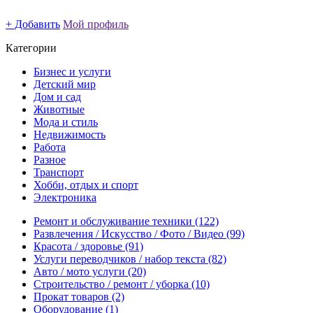
+ Добавить
Мой профиль
Категории
Бизнес и услуги
Детский мир
Дом и сад
Животные
Мода и стиль
Недвижимость
Работа
Разное
Транспорт
Хобби, отдых и спорт
Электроника
Ремонт и обслуживание техники
(122)
Развлечения / Искусство / Фото / Видео
(99)
Красота / здоровье
(91)
Услуги переводчиков / набор текста
(82)
Авто / мото услуги
(20)
Строительство / ремонт / уборка
(10)
Прокат товаров
(2)
Оборудование
(1)