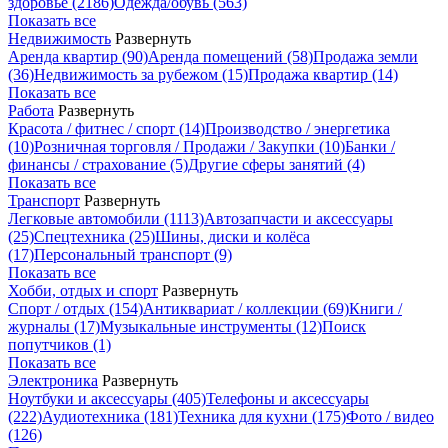
здоровье
(2186)
Одежда/обувь
(563)
Показать все
Недвижимость
Развернуть
Аренда квартир
(90)
Аренда помещений
(58)
Продажа земли
(36)
Недвижимость за рубежом
(15)
Продажа квартир
(14)
Показать все
Работа
Развернуть
Красота / фитнес / спорт
(14)
Производство / энергетика
(10)
Розничная торговля / Продажи / Закупки
(10)
Банки /
финансы / страхование
(5)
Другие сферы занятий
(4)
Показать все
Транспорт
Развернуть
Легковые автомобили
(1113)
Автозапчасти и аксессуары
(25)
Спецтехника
(25)
Шины, диски и колёса
(17)
Персональный транспорт
(9)
Показать все
Хобби, отдых и спорт
Развернуть
Спорт / отдых
(154)
Антиквариат / коллекции
(69)
Книги /
журналы
(17)
Музыкальные инструменты
(12)
Поиск
попутчиков
(1)
Показать все
Электроника
Развернуть
Ноутбуки и аксессуары
(405)
Телефоны и аксессуары
(222)
Аудиотехника
(181)
Техника для кухни
(175)
Фото / видео
(126)