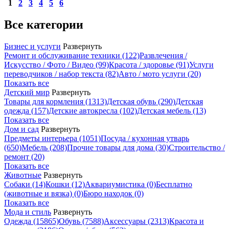
1
2
3
4
5
6
Все категории
Бизнес и услуги
Развернуть
Ремонт и обслуживание техники
(122)
Развлечения /
Искусство / Фото / Видео
(99)
Красота / здоровье
(91)
Услуги
переводчиков / набор текста
(82)
Авто / мото услуги
(20)
Показать все
Детский мир
Развернуть
Товары для кормления
(1313)
Детская обувь
(290)
Детская
одежда
(157)
Детские автокресла
(102)
Детская мебель
(13)
Показать все
Дом и сад
Развернуть
Предметы интерьера
(1051)
Посуда / кухонная утварь
(650)
Мебель
(208)
Прочие товары для дома
(30)
Строительство /
ремонт
(20)
Показать все
Животные
Развернуть
Собаки
(14)
Кошки
(12)
Аквариумистика
(0)
Бесплатно
(животные и вязка)
(0)
Бюро находок
(0)
Показать все
Мода и стиль
Развернуть
Одежда
(15865)
Обувь
(7588)
Аксессуары
(2313)
Красота и