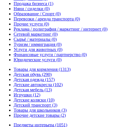
Продажа бизнеса
(1)
Няни / сиделки
(0)
Образование / Спорт
(0)
Перевозки / аренда транспорта
(0)
Прочие услуги
(0)
Реклама / полиграфия / маркетинг / интернет
(0)
Сетевой маркетинг
(0)
Сырьё / материалы
(0)
Туризм / иммиграция
(0)
Услуги для животных
(0)
Финансовые услуги / партнерство
(0)
Юридические услуги
(0)
Товары для кормления
(1313)
Детская обувь
(290)
Детская одежда
(157)
Детские автокресла
(102)
Детская мебель
(13)
Игрушки
(12)
Детские коляски
(10)
Детский транспорт
(3)
Товары для школьников
(3)
Прочие детские товары
(2)
Предметы интерьера
(1051)