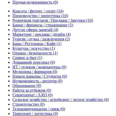
Прочая недвижимость
(0)
Красота / фитнес / спорт
(14)
Производство / энергетика
(10)
Розничная торговля / Продажи / Закупки
(10)
Банки / финансы / страхование
(5)
Другие сферы занятий
(4)
Маркетинг / реклама / дизайн
(4)
Туризм / отдых / развлечения
(2)
Бары / Рестораны / Кафе
(1)
Культура / искусство
(1)
Охрана / безопасность
(1)
Сервис и быт
(1)
Домашний персонал
(0)
ИТ / телеком / компьютеры
(0)
Медицина / фармация
(0)
Начало карьеры / Студенты
(0)
Недвижимость - риэлтор
(0)
Образование
(0)
Работа за рубежом
(0)
Секретариат / АХО
(0)
Сельское хозяйство / агробизнес / лесное хозяйство
(0)
Строительство
(0)
Телекоммуникации / связь
(0)
Транспорт / логистика
(0)