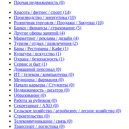
Прочая недвижимость
(0)
Красота / фитнес / спорт
(14)
Производство / энергетика
(10)
Розничная торговля / Продажи / Закупки
(10)
Банки / финансы / страхование
(5)
Другие сферы занятий
(4)
Маркетинг / реклама / дизайн
(4)
Туризм / отдых / развлечения
(2)
Бары / Рестораны / Кафе
(1)
Культура / искусство
(1)
Охрана / безопасность
(1)
Сервис и быт
(1)
Домашний персонал
(0)
ИТ / телеком / компьютеры
(0)
Медицина / фармация
(0)
Начало карьеры / Студенты
(0)
Недвижимость - риэлтор
(0)
Образование
(0)
Работа за рубежом
(0)
Секретариат / АХО
(0)
Сельское хозяйство / агробизнес / лесное хозяйство
(0)
Строительство
(0)
Телекоммуникации / связь
(0)
Транспорт / логистика
(0)