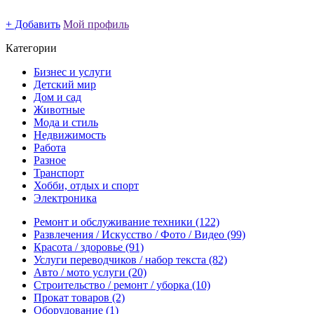
+ Добавить
Мой профиль
Категории
Бизнес и услуги
Детский мир
Дом и сад
Животные
Мода и стиль
Недвижимость
Работа
Разное
Транспорт
Хобби, отдых и спорт
Электроника
Ремонт и обслуживание техники
(122)
Развлечения / Искусство / Фото / Видео
(99)
Красота / здоровье
(91)
Услуги переводчиков / набор текста
(82)
Авто / мото услуги
(20)
Строительство / ремонт / уборка
(10)
Прокат товаров
(2)
Оборудование
(1)