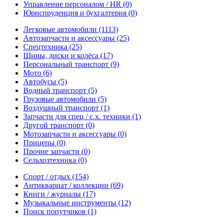
Управление персоналом / HR
(0)
Юриспруденция и бухгалтерия
(0)
Легковые автомобили
(1113)
Автозапчасти и аксессуары
(25)
Спецтехника
(25)
Шины, диски и колёса
(17)
Персональный транспорт
(9)
Мото
(6)
Автобусы
(5)
Водный транспорт
(5)
Грузовые автомобили
(5)
Воздушный транспорт
(1)
Запчасти для спец / с.х. техники
(1)
Другой транспорт
(0)
Мотозапчасти и аксессуары
(0)
Прицепы
(0)
Прочие запчасти
(0)
Сельхозтехника
(0)
Спорт / отдых
(154)
Антиквариат / коллекции
(69)
Книги / журналы
(17)
Музыкальные инструменты
(12)
Поиск попутчиков
(1)