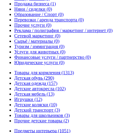
Продажа бизнеса
(1)
Няни / сиделки
(0)
Образование / Спорт
(0)
Перевозки / аренда транспорта
(0)
Прочие услуги
(0)
Реклама / полиграфия / маркетинг / интернет
(0)
Сетевой маркетинг
(0)
Сырьё / материалы
(0)
Туризм / иммиграция
(0)
Услуги для животных
(0)
Финансовые услуги / партнерство
(0)
Юридические услуги
(0)
Товары для кормления
(1313)
Детская обувь
(290)
Детская одежда
(157)
Детские автокресла
(102)
Детская мебель
(13)
Игрушки
(12)
Детские коляски
(10)
Детский транспорт
(3)
Товары для школьников
(3)
Прочие детские товары
(2)
Предметы интерьера
(1051)