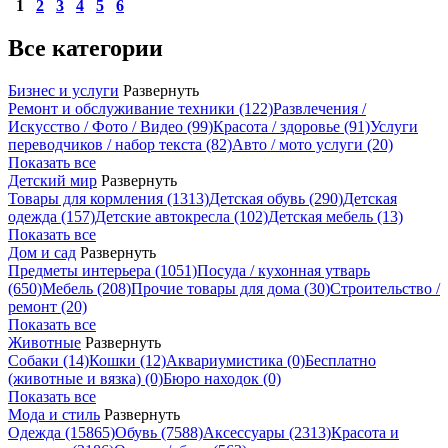
1
2
3
4
5
6
Все категории
Бизнес и услуги
Развернуть
Ремонт и обслуживание техники
(122)
Развлечения /
Искусство / Фото / Видео
(99)
Красота / здоровье
(91)
Услуги
переводчиков / набор текста
(82)
Авто / мото услуги
(20)
Показать все
Детский мир
Развернуть
Товары для кормления
(1313)
Детская обувь
(290)
Детская
одежда
(157)
Детские автокресла
(102)
Детская мебель
(13)
Показать все
Дом и сад
Развернуть
Предметы интерьера
(1051)
Посуда / кухонная утварь
(650)
Мебель
(208)
Прочие товары для дома
(30)
Строительство /
ремонт
(20)
Показать все
Животные
Развернуть
Собаки
(14)
Кошки
(12)
Аквариумистика
(0)
Бесплатно
(животные и вязка)
(0)
Бюро находок
(0)
Показать все
Мода и стиль
Развернуть
Одежда
(15865)
Обувь
(7588)
Аксессуары
(2313)
Красота и