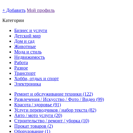
+ Добавить
Мой профиль
Категории
Бизнес и услуги
Детский мир
Дом и сад
Животные
Мода и стиль
Недвижимость
Работа
Разное
Транспорт
Хобби, отдых и спорт
Электроника
Ремонт и обслуживание техники
(122)
Развлечения / Искусство / Фото / Видео
(99)
Красота / здоровье
(91)
Услуги переводчиков / набор текста
(82)
Авто / мото услуги
(20)
Строительство / ремонт / уборка
(10)
Прокат товаров
(2)
Оборудование
(1)