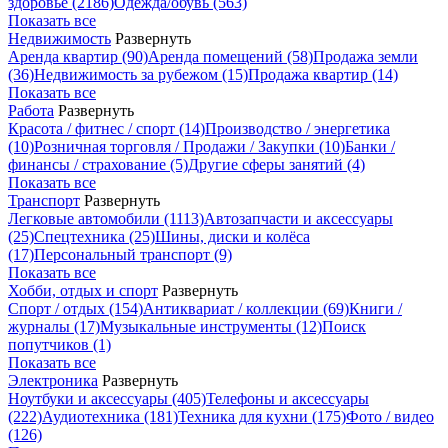
здоровье
(2186)
Одежда/обувь
(563)
Показать все
Недвижимость
Развернуть
Аренда квартир
(90)
Аренда помещений
(58)
Продажа земли
(36)
Недвижимость за рубежом
(15)
Продажа квартир
(14)
Показать все
Работа
Развернуть
Красота / фитнес / спорт
(14)
Производство / энергетика
(10)
Розничная торговля / Продажи / Закупки
(10)
Банки /
финансы / страхование
(5)
Другие сферы занятий
(4)
Показать все
Транспорт
Развернуть
Легковые автомобили
(1113)
Автозапчасти и аксессуары
(25)
Спецтехника
(25)
Шины, диски и колёса
(17)
Персональный транспорт
(9)
Показать все
Хобби, отдых и спорт
Развернуть
Спорт / отдых
(154)
Антиквариат / коллекции
(69)
Книги /
журналы
(17)
Музыкальные инструменты
(12)
Поиск
попутчиков
(1)
Показать все
Электроника
Развернуть
Ноутбуки и аксессуары
(405)
Телефоны и аксессуары
(222)
Аудиотехника
(181)
Техника для кухни
(175)
Фото / видео
(126)