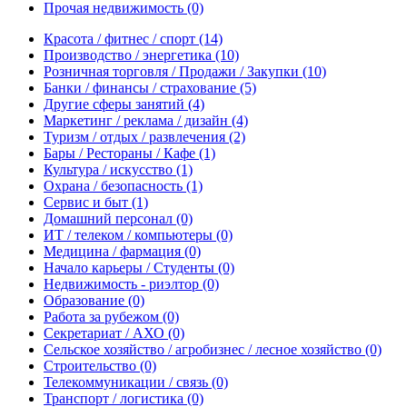
Прочая недвижимость
(0)
Красота / фитнес / спорт
(14)
Производство / энергетика
(10)
Розничная торговля / Продажи / Закупки
(10)
Банки / финансы / страхование
(5)
Другие сферы занятий
(4)
Маркетинг / реклама / дизайн
(4)
Туризм / отдых / развлечения
(2)
Бары / Рестораны / Кафе
(1)
Культура / искусство
(1)
Охрана / безопасность
(1)
Сервис и быт
(1)
Домашний персонал
(0)
ИТ / телеком / компьютеры
(0)
Медицина / фармация
(0)
Начало карьеры / Студенты
(0)
Недвижимость - риэлтор
(0)
Образование
(0)
Работа за рубежом
(0)
Секретариат / АХО
(0)
Сельское хозяйство / агробизнес / лесное хозяйство
(0)
Строительство
(0)
Телекоммуникации / связь
(0)
Транспорт / логистика
(0)