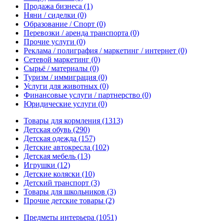
Продажа бизнеса
(1)
Няни / сиделки
(0)
Образование / Спорт
(0)
Перевозки / аренда транспорта
(0)
Прочие услуги
(0)
Реклама / полиграфия / маркетинг / интернет
(0)
Сетевой маркетинг
(0)
Сырьё / материалы
(0)
Туризм / иммиграция
(0)
Услуги для животных
(0)
Финансовые услуги / партнерство
(0)
Юридические услуги
(0)
Товары для кормления
(1313)
Детская обувь
(290)
Детская одежда
(157)
Детские автокресла
(102)
Детская мебель
(13)
Игрушки
(12)
Детские коляски
(10)
Детский транспорт
(3)
Товары для школьников
(3)
Прочие детские товары
(2)
Предметы интерьера
(1051)